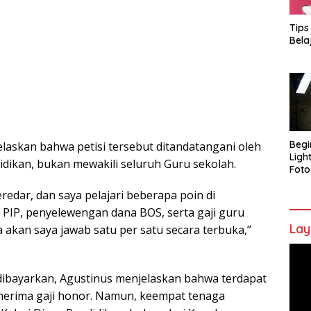
Tips
Bela
Begi
askan bahwa petisi tersebut ditandatangani oleh
Ligh
idikan, bukan mewakili seluruh Guru sekolah.
Foto
edar, dan saya pelajari beberapa poin di
PIP, penyelewengan dana BOS, serta gaji guru
Lay
akan saya jawab satu per satu secara terbuka,”
Pem
Vide
dibayarkan, Agustinus menjelaskan bahwa terdapat
erima gaji honor. Namun, keempat tenaga