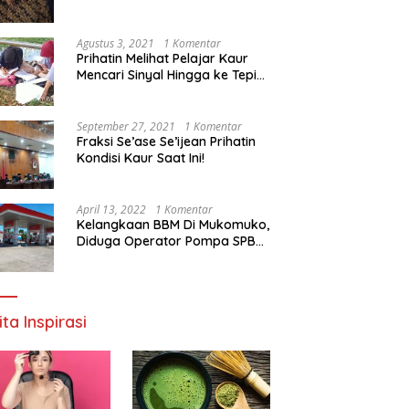
Agustus 3, 2021
1 Komentar
Prihatin Melihat Pelajar Kaur
Mencari Sinyal Hingga ke Tepi
Sungai, Pimpinan DPD RI:
Pemerintah Setempat Mesti
Segera Bertindak
September 27, 2021
1 Komentar
Fraksi Se’ase Se’ijean Prihatin
Kondisi Kaur Saat Ini!
April 13, 2022
1 Komentar
Kelangkaan BBM Di Mukomuko,
Diduga Operator Pompa SPBU
Bandaratu Stok Minyak Sendiri
ita Inspirasi