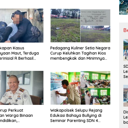
B
kapan Kasus
Pedagang Kuliner Setia Negara
ayaan Maut, Terduga
Curup Keluhkan Tagihan Kios
rinisial R Berhasil
membengkak dan Minimnya
ap
Fasilitas
SD
Le
Se
da
Bu
Ka
Ja
rup Perkuat
Wakapolsek Selupu Rejang
Di
an Warga Binaan
Edukasi Bahaya Bullying di
Le
ndidikan,
Seminar Parenting SDN 4
ba
ilan, hingga Kesenian
Rejang Lebong
Be