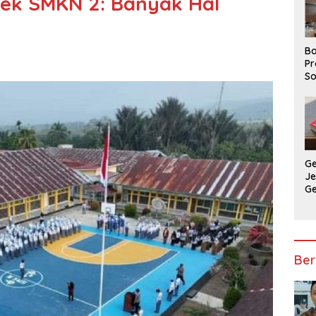
psek SMKN 2: Banyak Hal
n
Ba
Pr
So
P
P
Ba
G
J
G
Ju
Ja
Ber