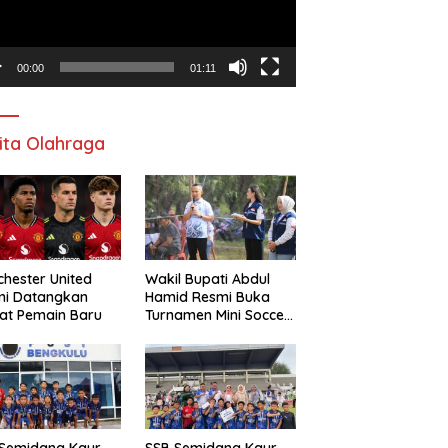
00:00
01:11
ita Olahraga
hester United
Wakil Bupati Abdul
mi Datangkan
Hamid Resmi Buka
at Pemain Baru
Turnamen Mini Soccer
Awat Mata Cup VI
 Semidang Kaur
SSB Semidang Kaur