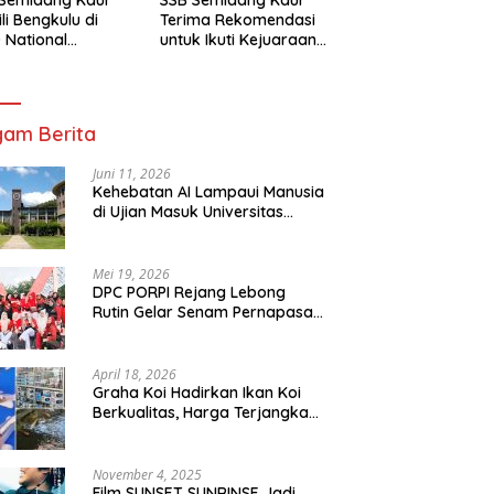
li Bengkulu di
Terima Rekomendasi
 National
untuk Ikuti Kejuaraan
mpionship 2026
Nasional Garuda Anak
arta
Nusantara 2026
am Berita
Juni 11, 2026
Kehebatan AI Lampaui Manusia
di Ujian Masuk Universitas
Tersulit Jepang
Mei 19, 2026
DPC PORPI Rejang Lebong
Rutin Gelar Senam Pernapasan
di Setia Negara Curup
April 18, 2026
Graha Koi Hadirkan Ikan Koi
Berkualitas, Harga Terjangkau
untuk Semua Kalangan
November 4, 2025
Film SUNSET SUNRINSE Jadi