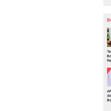
B
Te
Ba
Re
A
d
B