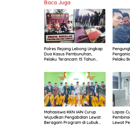
Baca Juga
Polres Rejang Lebong Ungkap
Pengung
Dua Kasus Pembunuhan,
Pengani
Pelaku Terancam 15 Tahun
Pelaku Be
Penjara
Ditangk
Mahasiswa KKN IAIN Curup
Lapas Cu
Wujudkan Pengabdian Lewat
Pembina
Beragam Program di Lubuk
Lewat Pe
Ubar
Keteramp