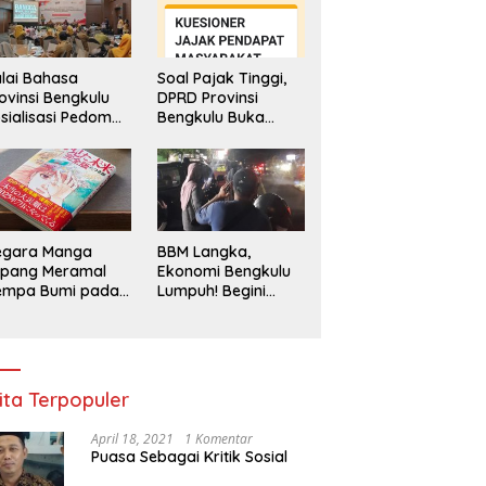
lai Bahasa
Soal Pajak Tinggi,
ovinsi Bengkulu
DPRD Provinsi
sialisasi Pedoman
Bengkulu Buka
engawasan
Layanan
enggunaan
Pengaduan
hasa Indonesia
Masyarakat
egara Manga
BBM Langka,
epang Meramal
Ekonomi Bengkulu
empa Bumi pada
Lumpuh! Begini
li 2025, Semua
Penjelasan
di Heboh
Gubernur
ita Terpopuler
April 18, 2021
1 Komentar
Puasa Sebagai Kritik Sosial