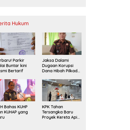
Sampah
erita Hukum
rbaru! Parkir
Jaksa Dalami
lai Buntar kini
Dugaan Korupsi
smi Bertarif
Dana Hibah Pilkada
2024 di Bawaslu
Kaur
PH Bahas KUHP
KPK Tahan
an KUHAP yang
Tersangka Baru
aru
Proyek Kereta Api
Medan