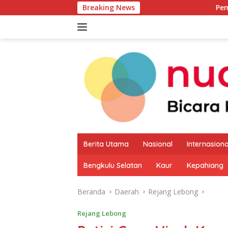
Langsung
Breaking News
Pemkab Kaur Mulai P
ke
konten
Berita Utama
Nasional
Internasiona
Bengkulu Selatan
Kaur
Kepahiang
Beranda
Daerah
Rejang Lebong
Rejang Lebong