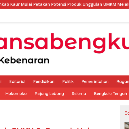
etakan Potensi Produk Unggulan UMKM Melalui Kajian Bank Ind
l
Editorial
Pendidikan
Politik
Pemerintahan
Raga
Mukomuko
Rejang Lebong
Seluma
Bengkulu Tengah
Ed