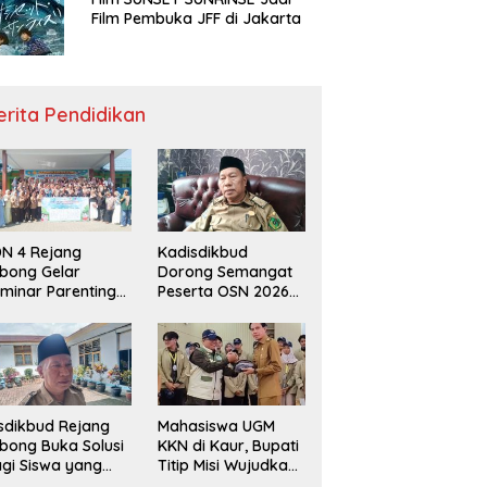
Film Pembuka JFF di Jakarta
erita Pendidikan
N 4 Rejang
Kadisdikbud
bong Gelar
Dorong Semangat
minar Parenting
Peserta OSN 2026
n Deklarasi Anti-
Demi Raih Prestasi
llying,
disdikbud: Patut
di Contoh
sdikbud Rejang
Mahasiswa UGM
bong Buka Solusi
KKN di Kaur, Bupati
gi Siswa yang
Titip Misi Wujudkan
lum Lolos SPMB
Daerah Bebas