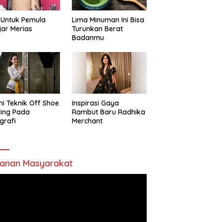
 Untuk Pemula
Lima Minuman Ini Bisa
jar Merias
Turunkan Berat
Badanmu
ni Teknik Off Shoe
Inspirasi Gaya
ting Pada
Rambut Baru Radhika
grafi
Merchant
anan Masyarakat
utar
o