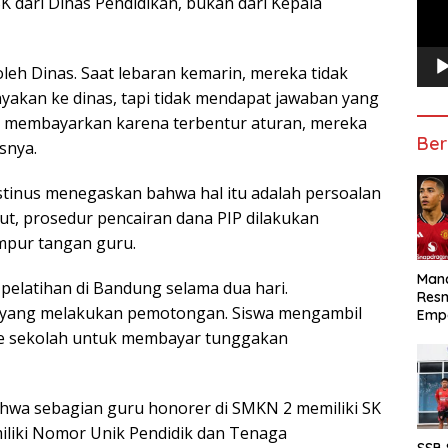
 dari Dinas Pendidikan, bukan dari Kepala
leh Dinas. Saat lebaran kemarin, mereka tidak
akan ke dinas, tapi tidak mendapat jawaban yang
bisa membayarkan karena terbentur aturan, mereka
Ber
snya.
stinus menegaskan bahwa hal itu adalah persoalan
ut, prosedur pencairan dana PIP dilakukan
mpur tangan guru.
Manc
 pelatihan di Bandung selama dua hari.
Res
u yang melakukan pemotongan. Siswa mengambil
Emp
 ke sekolah untuk membayar tunggakan
ahwa sebagian guru honorer di SMKN 2 memiliki SK
iliki Nomor Unik Pendidik dan Tenaga
SSB