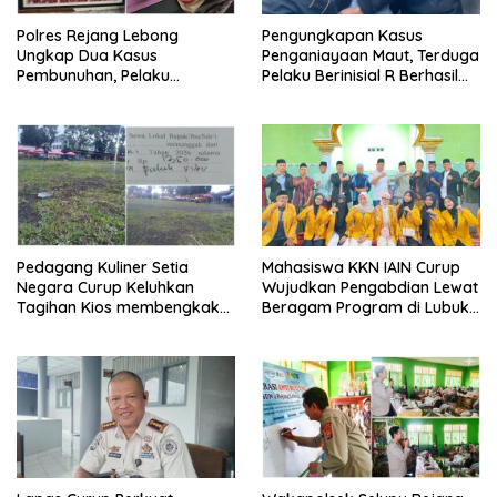
Polres Rejang Lebong
Pengungkapan Kasus
Ungkap Dua Kasus
Penganiayaan Maut, Terduga
Pembunuhan, Pelaku
Pelaku Berinisial R Berhasil
Terancam 15 Tahun Penjara
Ditangkap
Pedagang Kuliner Setia
Mahasiswa KKN IAIN Curup
Negara Curup Keluhkan
Wujudkan Pengabdian Lewat
Tagihan Kios membengkak
Beragam Program di Lubuk
dan Minimnya Fasilitas
Ubar