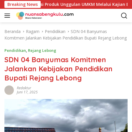
L
Petakan Potensi Produk Unggulan UMKM Melalui Kajian Bank In
Breaking News
a
n
g
s
Beranda
Ragam
Pendidikan
SDN 04 Banyumas
u
Komitmen Jalankan Kebijakan Pendidikan Bupati Rejang Lebong
n
g
Pendidikan
,
Rejang Lebong
k
SDN 04 Banyumas Komitmen
e
Jalankan Kebijakan Pendidikan
k
o
Bupati Rejang Lebong
n
t
Redaktur
Juni 17, 2025
e
n