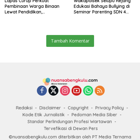
Lapas Curup Perkuat
Wakapolsek Selupu Rejang
Pembinaan Warga Binaan
Edukasi Bahaya Bullying di
Lewat Pendidikan,
Seminar Parenting SDN 4
Keterampilan, hingga
Rejang Lebong
Kesenian
Tambah Komentar
Redaksi
Disclaimer
Copyright
Privacy Policy
Kode Etik Jurnalistik
Pedoman Media Siber
Standar Perlindungan Profesi Wartawan
Tervefikasi di Dewan Pers
©nuansabengkulu.com diterbitkan oleh PT Media Ternama