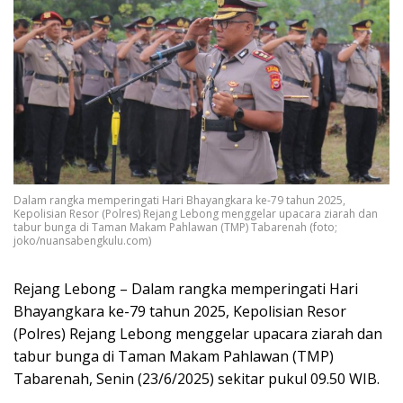
Dalam rangka memperingati Hari Bhayangkara ke-79 tahun 2025,
Kepolisian Resor (Polres) Rejang Lebong menggelar upacara ziarah dan
tabur bunga di Taman Makam Pahlawan (TMP) Tabarenah (foto;
joko/nuansabengkulu.com)
Rejang Lebong – Dalam rangka memperingati Hari
Bhayangkara ke-79 tahun 2025, Kepolisian Resor
(Polres) Rejang Lebong menggelar upacara ziarah dan
tabur bunga di Taman Makam Pahlawan (TMP)
Tabarenah, Senin (23/6/2025) sekitar pukul 09.50 WIB.