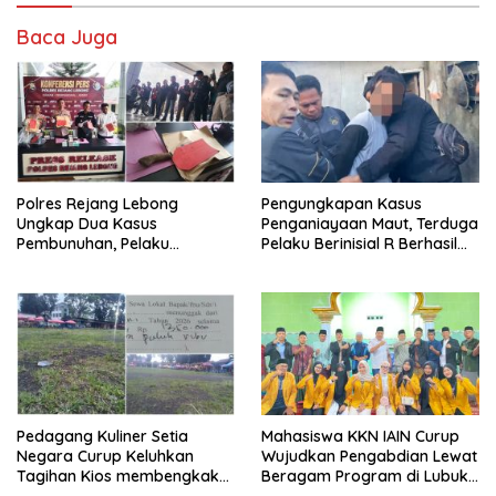
Baca Juga
Polres Rejang Lebong
Pengungkapan Kasus
Ungkap Dua Kasus
Penganiayaan Maut, Terduga
Pembunuhan, Pelaku
Pelaku Berinisial R Berhasil
Terancam 15 Tahun Penjara
Ditangkap
Pedagang Kuliner Setia
Mahasiswa KKN IAIN Curup
Negara Curup Keluhkan
Wujudkan Pengabdian Lewat
Tagihan Kios membengkak
Beragam Program di Lubuk
dan Minimnya Fasilitas
Ubar