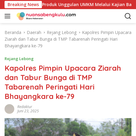
L
Petakan Potensi Produk Unggulan UMKM Melalui Kajian Bank In
Breaking News
a
n
g
s
Beranda
Daerah
Rejang Lebong
Kapolres Pimpin Upacara
u
Ziarah dan Tabur Bunga di TMP Tabarenah Peringati Hari
n
Bhayangkara ke-79
g
k
Rejang Lebong
e
Kapolres Pimpin Upacara Ziarah
k
dan Tabur Bunga di TMP
o
n
Tabarenah Peringati Hari
t
Bhayangkara ke-79
e
n
Redaktur
Juni 23, 2025