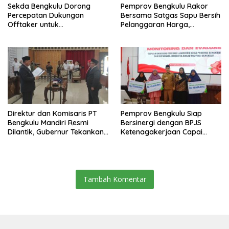
Sekda Bengkulu Dorong
Pemprov Bengkulu Rakor
Percepatan Dukungan
Bersama Satgas Sapu Bersih
Offtaker untuk
Pelanggaran Harga,
Pembangunan TPST Regional
Keamanan, dan Mutu
Pangan, Harga TBS Sawit
Masih Jadi Sorotan
Direktur dan Komisaris PT
Pemprov Bengkulu Siap
Bengkulu Mandiri Resmi
Bersinergi dengan BPJS
Dilantik, Gubernur Tekankan
Ketenagakerjaan Capai
Pentingnya Inovasi
Target Universal Coverage
Jamsostek
Tambah Komentar