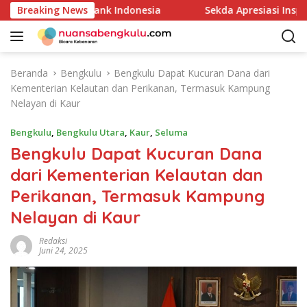
L
lalui Kajian Bank Indonesia
Breaking News
Sekda Apresiasi Inspekto
a
n
g
s
Beranda
Bengkulu
Bengkulu Dapat Kucuran Dana dari
u
Kementerian Kelautan dan Perikanan, Termasuk Kampung
n
Nelayan di Kaur
g
k
Bengkulu
,
Bengkulu Utara
,
Kaur
,
Seluma
e
Bengkulu Dapat Kucuran Dana
k
dari Kementerian Kelautan dan
o
n
Perikanan, Termasuk Kampung
t
Nelayan di Kaur
e
n
Redaksi
Juni 24, 2025