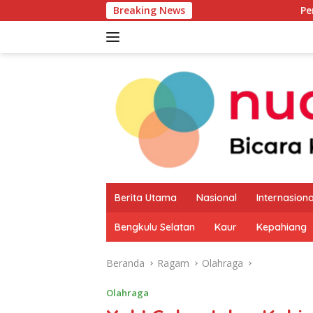
Langsung
Breaking News
Pemkab Kaur Mulai P
ke
konten
Berita Utama
Nasional
Internasiona
Bengkulu Selatan
Kaur
Kepahiang
Beranda
Ragam
Olahraga
Olahraga