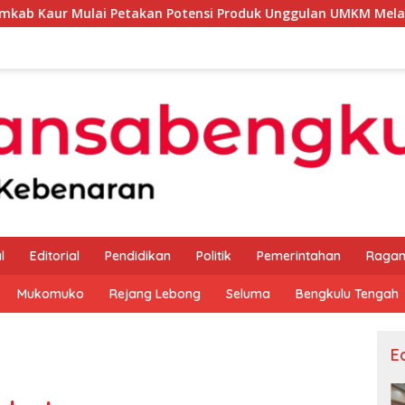
etakan Potensi Produk Unggulan UMKM Melalui Kajian Bank In
l
Editorial
Pendidikan
Politik
Pemerintahan
Raga
Mukomuko
Rejang Lebong
Seluma
Bengkulu Tengah
Ed