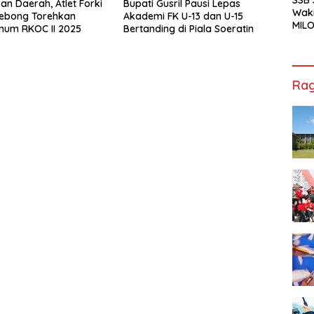
n Daerah, Atlet Forki
Bupati Gusril Pausi Lepas
Waki
Lebong Torehkan
Akademi FK U-13 dan U-15
MILO
mum RKOC II 2025
Bertanding di Piala Soeratin
Cha
Jak
Rag