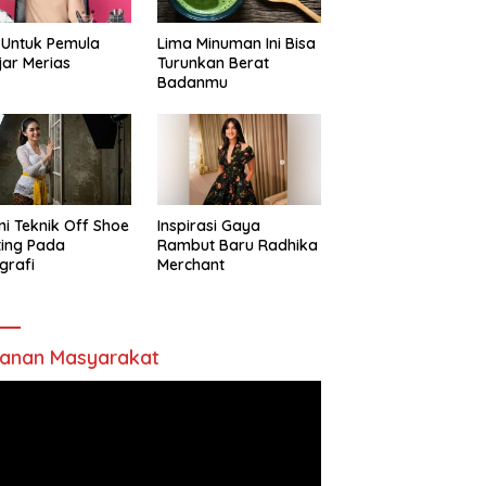
 Untuk Pemula
Lima Minuman Ini Bisa
jar Merias
Turunkan Berat
Badanmu
ni Teknik Off Shoe
Inspirasi Gaya
ting Pada
Rambut Baru Radhika
grafi
Merchant
anan Masyarakat
utar
o