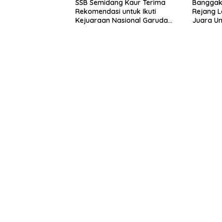
SSB Semidang Kaur Terima
Banggaka
Rekomendasi untuk Ikuti
Rejang 
Kejuaraan Nasional Garuda
Juara U
Anak Nusantara 2026