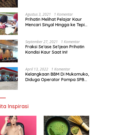
Agustus 3, 2021
1 Komentar
Prihatin Melihat Pelajar Kaur
Mencari Sinyal Hingga ke Tepi
Sungai, Pimpinan DPD RI:
Pemerintah Setempat Mesti
Segera Bertindak
September 27, 2021
1 Komentar
Fraksi Se’ase Se’ijean Prihatin
Kondisi Kaur Saat Ini!
April 13, 2022
1 Komentar
Kelangkaan BBM Di Mukomuko,
Diduga Operator Pompa SPBU
Bandaratu Stok Minyak Sendiri
ita Inspirasi