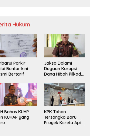
Sampah
erita Hukum
rbaru! Parkir
Jaksa Dalami
lai Buntar kini
Dugaan Korupsi
smi Bertarif
Dana Hibah Pilkada
2024 di Bawaslu
Kaur
PH Bahas KUHP
KPK Tahan
an KUHAP yang
Tersangka Baru
aru
Proyek Kereta Api
Medan