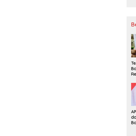
B
Te
Ba
Re
A
d
B