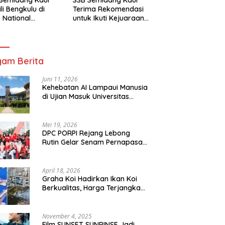
li Bengkulu di
Terima Rekomendasi
 National
untuk Ikuti Kejuaraan
mpionship 2026
Nasional Garuda Anak
arta
Nusantara 2026
am Berita
Juni 11, 2026
Kehebatan AI Lampaui Manusia
di Ujian Masuk Universitas
Tersulit Jepang
Mei 19, 2026
DPC PORPI Rejang Lebong
Rutin Gelar Senam Pernapasan
di Setia Negara Curup
April 18, 2026
Graha Koi Hadirkan Ikan Koi
Berkualitas, Harga Terjangkau
untuk Semua Kalangan
November 4, 2025
Film SUNSET SUNRINSE Jadi