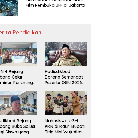
Film Pembuka JFF di Jakarta
erita Pendidikan
N 4 Rejang
Kadisdikbud
bong Gelar
Dorong Semangat
minar Parenting
Peserta OSN 2026
n Deklarasi Anti-
Demi Raih Prestasi
llying,
disdikbud: Patut
di Contoh
sdikbud Rejang
Mahasiswa UGM
bong Buka Solusi
KKN di Kaur, Bupati
gi Siswa yang
Titip Misi Wujudkan
lum Lolos SPMB
Daerah Bebas