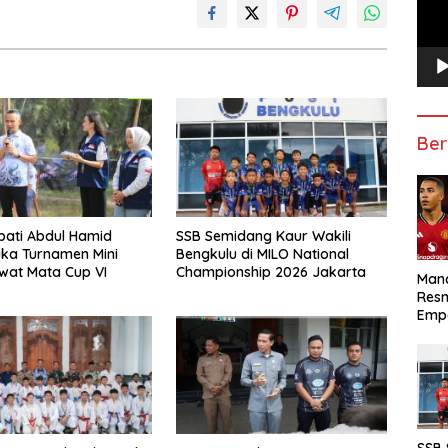
Ber
pati Abdul Hamid
SSB Semidang Kaur Wakili
ka Turnamen Mini
Bengkulu di MILO National
wat Mata Cup VI
Championship 2026 Jakarta
Manc
Res
Emp
SSB