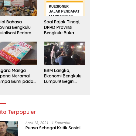
lai Bahasa
Soal Pajak Tinggi,
ovinsi Bengkulu
DPRD Provinsi
sialisasi Pedoman
Bengkulu Buka
engawasan
Layanan
enggunaan
Pengaduan
hasa Indonesia
Masyarakat
egara Manga
BBM Langka,
epang Meramal
Ekonomi Bengkulu
empa Bumi pada
Lumpuh! Begini
li 2025, Semua
Penjelasan
di Heboh
Gubernur
ita Terpopuler
April 18, 2021
1 Komentar
Puasa Sebagai Kritik Sosial