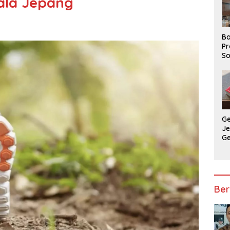
 ala Jepang
Ba
Pr
So
P
P
Ba
G
J
G
Ju
Ja
Ber