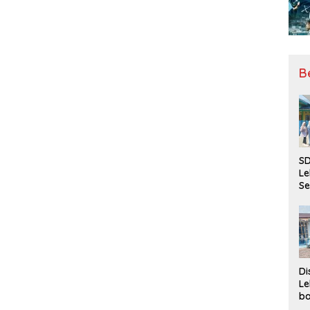
B
SD
Le
Se
da
Bu
Ka
Ja
Di
Le
ba
Be