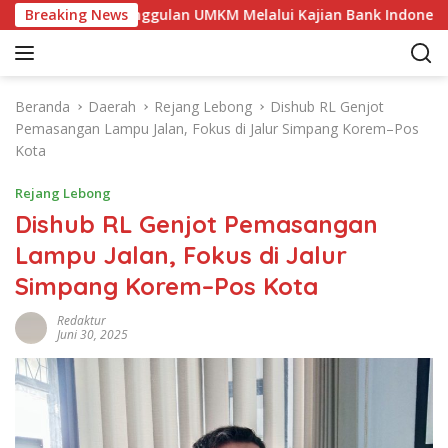
L
ensi Produk Unggulan UMKM Melalui Kajian Bank Indonesia
Breaking News
a
n
g
s
Beranda
Daerah
Rejang Lebong
Dishub RL Genjot
u
Pemasangan Lampu Jalan, Fokus di Jalur Simpang Korem–Pos
n
Kota
g
k
Rejang Lebong
e
Dishub RL Genjot Pemasangan
k
Lampu Jalan, Fokus di Jalur
o
n
Simpang Korem–Pos Kota
t
e
Redaktur
Juni 30, 2025
n