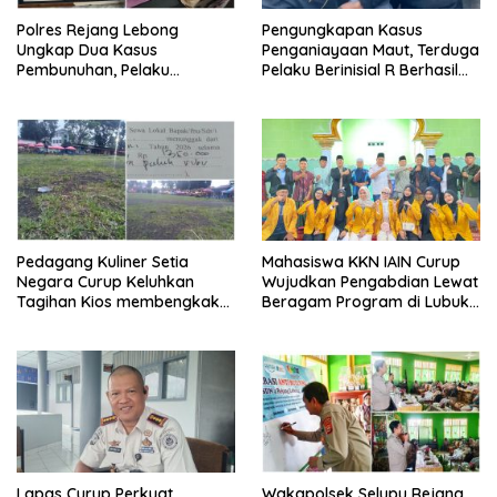
Polres Rejang Lebong
Pengungkapan Kasus
Ungkap Dua Kasus
Penganiayaan Maut, Terduga
Pembunuhan, Pelaku
Pelaku Berinisial R Berhasil
Terancam 15 Tahun Penjara
Ditangkap
Pedagang Kuliner Setia
Mahasiswa KKN IAIN Curup
Negara Curup Keluhkan
Wujudkan Pengabdian Lewat
Tagihan Kios membengkak
Beragam Program di Lubuk
dan Minimnya Fasilitas
Ubar
Lapas Curup Perkuat
Wakapolsek Selupu Rejang