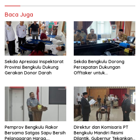
Baca Juga
Sekda Apresiasi Inspektorat
Sekda Bengkulu Dorong
Provinsi Bengkulu Dukung
Percepatan Dukungan
Gerakan Donor Darah
Offtaker untuk
Pembangunan TPST Regional
Pemprov Bengkulu Rakor
Direktur dan Komisaris PT
Bersama Satgas Sapu Bersih
Bengkulu Mandiri Resmi
Pelanggaran Harga,
Dilantik, Gubernur Tekankan