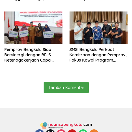
Keamanan, dan Mutu
Pentingnya Inovasi
Pangan, Harga TBS Sawit
Masih Jadi Sorotan
Pemprov Bengkulu Siap
SMSI Bengkulu Perkuat
Bersinergi dengan BPJS
Kemitraan dengan Pemprov,
Ketenagakerjaan Capai
Fokus Kawal Program
Target Universal Coverage
Pembangunan
Jamsostek
Tambah Komentar