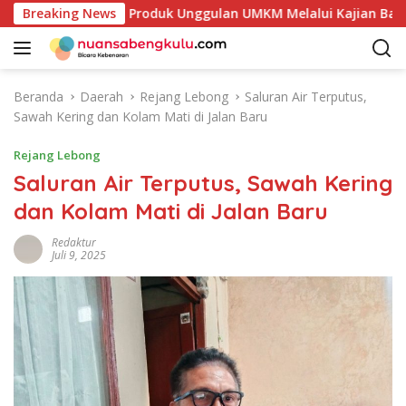
L
Petakan Potensi Produk Unggulan UMKM Melalui Kajian Bank In
Breaking News
a
n
g
s
Beranda
Daerah
Rejang Lebong
Saluran Air Terputus,
u
Sawah Kering dan Kolam Mati di Jalan Baru
n
g
Rejang Lebong
k
Saluran Air Terputus, Sawah Kering
e
dan Kolam Mati di Jalan Baru
k
o
Redaktur
n
Juli 9, 2025
t
e
n