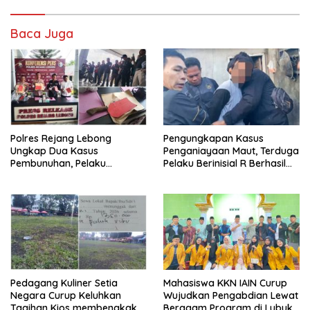
Baca Juga
Polres Rejang Lebong
Pengungkapan Kasus
Ungkap Dua Kasus
Penganiayaan Maut, Terduga
Pembunuhan, Pelaku
Pelaku Berinisial R Berhasil
Terancam 15 Tahun Penjara
Ditangkap
Pedagang Kuliner Setia
Mahasiswa KKN IAIN Curup
Negara Curup Keluhkan
Wujudkan Pengabdian Lewat
Tagihan Kios membengkak
Beragam Program di Lubuk