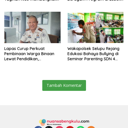
dan Minimnya Fasilitas
Ubar
Lapas Curup Perkuat
Wakapolsek Selupu Rejang
Pembinaan Warga Binaan
Edukasi Bahaya Bullying di
Lewat Pendidikan,
Seminar Parenting SDN 4
Keterampilan, hingga
Rejang Lebong
Kesenian
Tambah Komentar