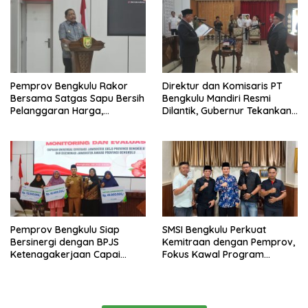
Pemprov Bengkulu Rakor
Direktur dan Komisaris PT
Bersama Satgas Sapu Bersih
Bengkulu Mandiri Resmi
Pelanggaran Harga,
Dilantik, Gubernur Tekankan
Keamanan, dan Mutu
Pentingnya Inovasi
Pangan, Harga TBS Sawit
Masih Jadi Sorotan
Pemprov Bengkulu Siap
SMSI Bengkulu Perkuat
Bersinergi dengan BPJS
Kemitraan dengan Pemprov,
Ketenagakerjaan Capai
Fokus Kawal Program
Target Universal Coverage
Pembangunan
Jamsostek