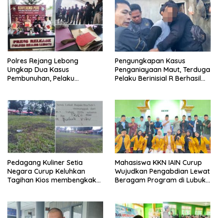
Polres Rejang Lebong
Pengungkapan Kasus
Ungkap Dua Kasus
Penganiayaan Maut, Terduga
Pembunuhan, Pelaku
Pelaku Berinisial R Berhasil
Terancam 15 Tahun Penjara
Ditangkap
Pedagang Kuliner Setia
Mahasiswa KKN IAIN Curup
Negara Curup Keluhkan
Wujudkan Pengabdian Lewat
Tagihan Kios membengkak
Beragam Program di Lubuk
dan Minimnya Fasilitas
Ubar