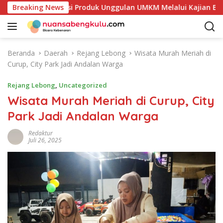
L
etakan Potensi Produk Unggulan UMKM Melalui Kajian Bank In
Breaking News
a
n
g
s
Beranda
Daerah
Rejang Lebong
Wisata Murah Meriah di
u
Curup, City Park Jadi Andalan Warga
n
g
Rejang Lebong
,
Uncategorized
k
Wisata Murah Meriah di Curup, City
e
Park Jadi Andalan Warga
k
o
Redaktur
n
Juli 26, 2025
t
e
n