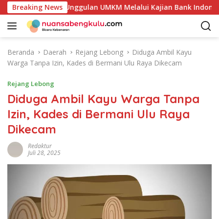
L
otensi Produk Unggulan UMKM Melalui Kajian Bank Indonesia
Breaking News
a
n
g
s
Beranda
Daerah
Rejang Lebong
Diduga Ambil Kayu
u
Warga Tanpa Izin, Kades di Bermani Ulu Raya Dikecam
n
g
Rejang Lebong
k
Diduga Ambil Kayu Warga Tanpa
e
Izin, Kades di Bermani Ulu Raya
k
o
Dikecam
n
t
Redaktur
Juli 28, 2025
e
n