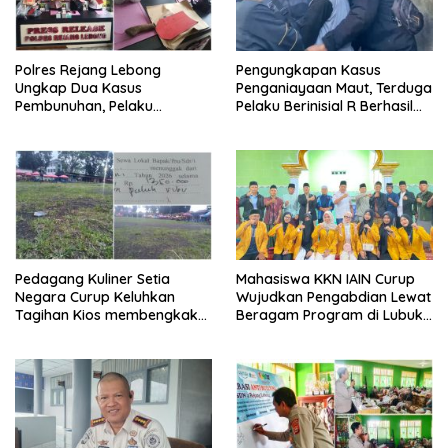
Polres Rejang Lebong
Pengungkapan Kasus
Ungkap Dua Kasus
Penganiayaan Maut, Terduga
Pembunuhan, Pelaku
Pelaku Berinisial R Berhasil
Terancam 15 Tahun Penjara
Ditangkap
Pedagang Kuliner Setia
Mahasiswa KKN IAIN Curup
Negara Curup Keluhkan
Wujudkan Pengabdian Lewat
Tagihan Kios membengkak
Beragam Program di Lubuk
dan Minimnya Fasilitas
Ubar