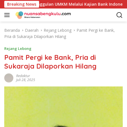
L
si Produk Unggulan UMKM Melalui Kajian Bank Indonesia
Breaking News
a
n
g
s
Beranda
Daerah
Rejang Lebong
Pamit Pergi ke Bank,
u
Pria di Sukaraja Dilaporkan Hilang
n
g
Rejang Lebong
k
Pamit Pergi ke Bank, Pria di
e
Sukaraja Dilaporkan Hilang
k
o
Redaktur
n
Juli 28, 2025
t
e
n