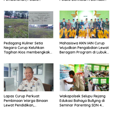
Terancam 15 Tahun Penjara
Ditangkap
Pedagang Kuliner Setia
Mahasiswa KKN IAIN Curup
Negara Curup Keluhkan
Wujudkan Pengabdian Lewat
Tagihan Kios membengkak
Beragam Program di Lubuk
dan Minimnya Fasilitas
Ubar
Lapas Curup Perkuat
Wakapolsek Selupu Rejang
Pembinaan Warga Binaan
Edukasi Bahaya Bullying di
Lewat Pendidikan,
Seminar Parenting SDN 4
Keterampilan, hingga
Rejang Lebong