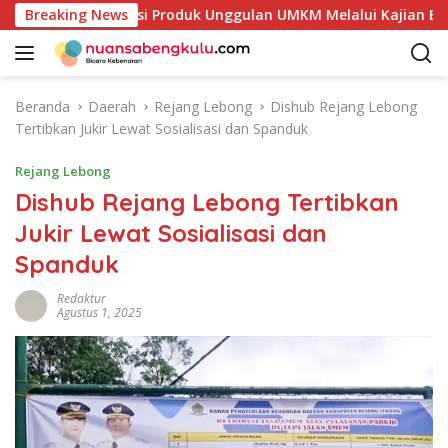
L
 Petakan Potensi Produk Unggulan UMKM Melalui Kajian Bank I
Breaking News
a
n
g
s
Beranda
Daerah
Rejang Lebong
Dishub Rejang Lebong
u
Tertibkan Jukir Lewat Sosialisasi dan Spanduk
n
g
Rejang Lebong
k
Dishub Rejang Lebong Tertibkan
e
Jukir Lewat Sosialisasi dan
k
o
Spanduk
n
t
Redaktur
Agustus 1, 2025
e
n