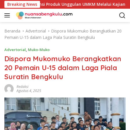
L
i Petakan Potensi Produk Unggulan UMKM Melalui Kajian Bank 
Breaking News
a
n
g
s
Beranda
Advertorial
Dispora Mukomuko Berangkatkan 20
u
Pemain U-15 dalam Laga Piala Suratin Bengkulu
n
g
Advertorial
,
Muko-Muko
k
Dispora Mukomuko Berangkatkan
e
20 Pemain U-15 dalam Laga Piala
k
o
Suratin Bengkulu
n
t
Redaksi
Agustus 4, 2025
e
n