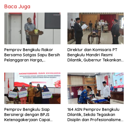
Baca Juga
Pemprov Bengkulu Rakor
Direktur dan Komisaris PT
Bersama Satgas Sapu Bersih
Bengkulu Mandiri Resmi
Pelanggaran Harga,
Dilantik, Gubernur Tekankan
Keamanan, dan Mutu
Pentingnya Inovasi
Pangan, Harga TBS Sawit
Masih Jadi Sorotan
Pemprov Bengkulu Siap
164 ASN Pemprov Bengkulu
Bersinergi dengan BPJS
Dilantik, Sekda Tegaskan
Ketenagakerjaan Capai
Disiplin dan Profesionalisme
Target Universal Coverage
Aparatur