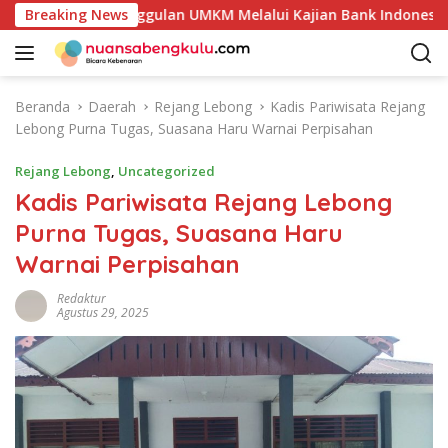
L
ensi Produk Unggulan UMKM Melalui Kajian Bank Indonesia
Breaking News
a
n
g
s
Beranda
Daerah
Rejang Lebong
Kadis Pariwisata Rejang
u
Lebong Purna Tugas, Suasana Haru Warnai Perpisahan
n
g
Rejang Lebong
,
Uncategorized
k
Kadis Pariwisata Rejang Lebong
e
Purna Tugas, Suasana Haru
k
o
Warnai Perpisahan
n
t
Redaktur
Agustus 29, 2025
e
n