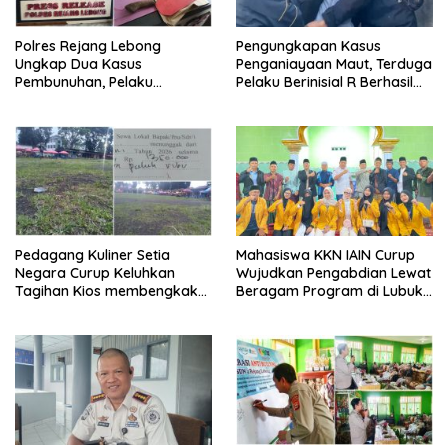
Polres Rejang Lebong
Pengungkapan Kasus
Ungkap Dua Kasus
Penganiayaan Maut, Terduga
Pembunuhan, Pelaku
Pelaku Berinisial R Berhasil
Terancam 15 Tahun Penjara
Ditangkap
Pedagang Kuliner Setia
Mahasiswa KKN IAIN Curup
Negara Curup Keluhkan
Wujudkan Pengabdian Lewat
Tagihan Kios membengkak
Beragam Program di Lubuk
dan Minimnya Fasilitas
Ubar