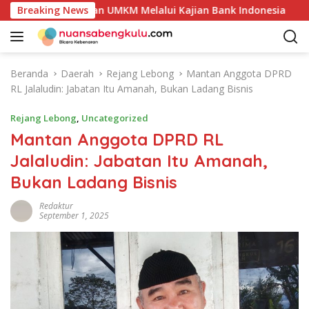
L
Produk Unggulan UMKM Melalui Kajian Bank Indonesia
Breaking News
a
n
g
s
Beranda
Daerah
Rejang Lebong
Mantan Anggota DPRD
u
RL Jalaludin: Jabatan Itu Amanah, Bukan Ladang Bisnis
n
g
Rejang Lebong
,
Uncategorized
k
Mantan Anggota DPRD RL
e
Jalaludin: Jabatan Itu Amanah,
k
o
Bukan Ladang Bisnis
n
t
Redaktur
September 1, 2025
e
n