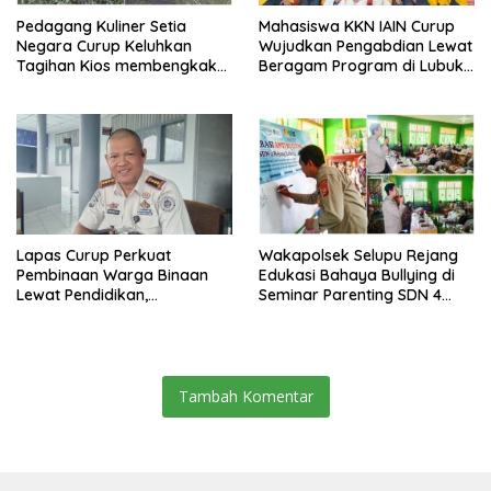
Pedagang Kuliner Setia
Mahasiswa KKN IAIN Curup
Negara Curup Keluhkan
Wujudkan Pengabdian Lewat
Tagihan Kios membengkak
Beragam Program di Lubuk
dan Minimnya Fasilitas
Ubar
Lapas Curup Perkuat
Wakapolsek Selupu Rejang
Pembinaan Warga Binaan
Edukasi Bahaya Bullying di
Lewat Pendidikan,
Seminar Parenting SDN 4
Keterampilan, hingga
Rejang Lebong
Kesenian
Tambah Komentar