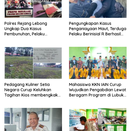
Polres Rejang Lebong
Pengungkapan Kasus
Ungkap Dua Kasus
Penganiayaan Maut, Terduga
Pembunuhan, Pelaku
Pelaku Berinisial R Berhasil
Terancam 15 Tahun Penjara
Ditangkap
Pedagang Kuliner Setia
Mahasiswa KKN IAIN Curup
Negara Curup Keluhkan
Wujudkan Pengabdian Lewat
Tagihan Kios membengkak
Beragam Program di Lubuk
dan Minimnya Fasilitas
Ubar