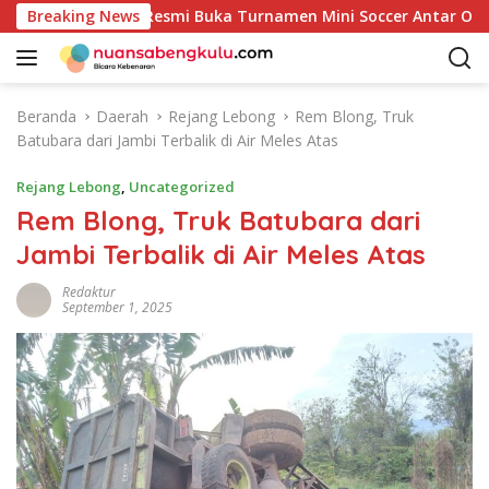
L
1: Bupati Kaur Resmi Buka Turnamen Mini Soccer Antar OPD
Breaking News
a
n
g
s
Beranda
Daerah
Rejang Lebong
Rem Blong, Truk
u
Batubara dari Jambi Terbalik di Air Meles Atas
n
g
Rejang Lebong
,
Uncategorized
k
Rem Blong, Truk Batubara dari
e
Jambi Terbalik di Air Meles Atas
k
o
Redaktur
n
September 1, 2025
t
e
n