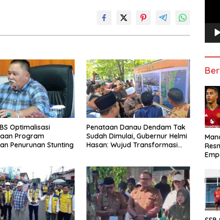
Ber
S Optimalisasi
Penataan Danau Dendam Tak
naan Program
Sudah Dimulai, Gubernur Helmi
Manc
an Penurunan Stunting
Hasan: Wujud Transformasi
Res
Pariwisata Bengkulu yang
Emp
Modern dan Berdaya Saing
SSB