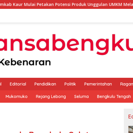
 Petakan Potensi Produk Unggulan UMKM Melalui Kajian Bank I
l
Editorial
Pendidikan
Politik
Pemerintahan
Raga
Mukomuko
Rejang Lebong
Seluma
Bengkulu Tengah
Ed