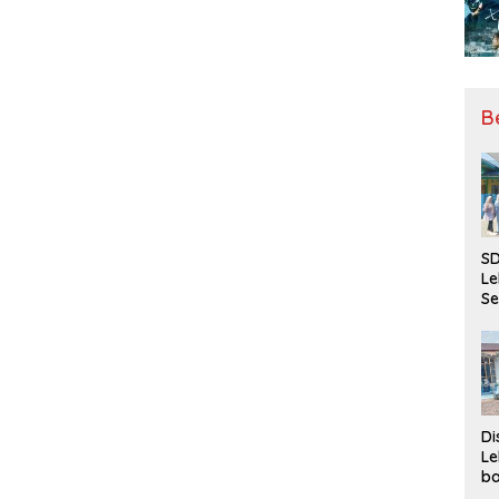
B
SD
Le
Se
da
Bu
Ka
Ja
Di
Le
ba
Be