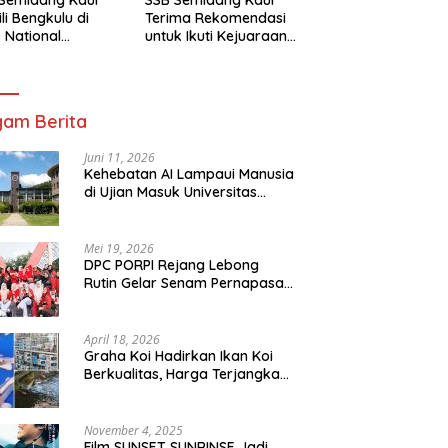
li Bengkulu di
Terima Rekomendasi
 National
untuk Ikuti Kejuaraan
mpionship 2026
Nasional Garuda Anak
arta
Nusantara 2026
am Berita
Juni 11, 2026
Kehebatan AI Lampaui Manusia
di Ujian Masuk Universitas
Tersulit Jepang
Mei 19, 2026
DPC PORPI Rejang Lebong
Rutin Gelar Senam Pernapasan
di Setia Negara Curup
April 18, 2026
Graha Koi Hadirkan Ikan Koi
Berkualitas, Harga Terjangkau
untuk Semua Kalangan
November 4, 2025
Film SUNSET SUNRINSE Jadi