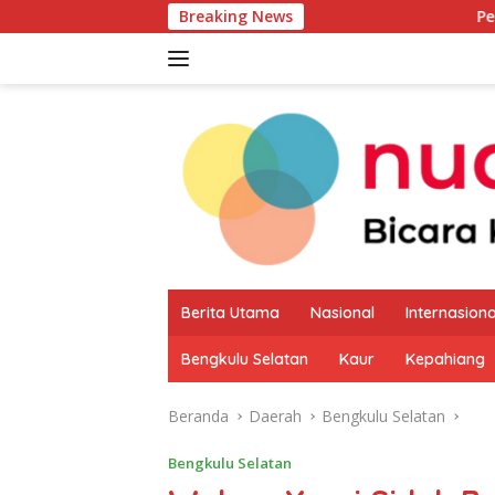
Langsung
Breaking News
Pemkab Kaur Mulai
ke
konten
Berita Utama
Nasional
Internasiona
Bengkulu Selatan
Kaur
Kepahiang
Beranda
Daerah
Bengkulu Selatan
Bengkulu Selatan