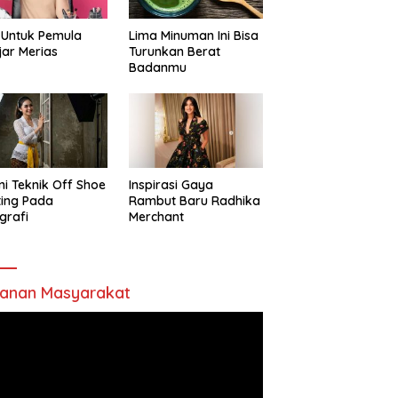
 Untuk Pemula
Lima Minuman Ini Bisa
jar Merias
Turunkan Berat
Badanmu
ni Teknik Off Shoe
Inspirasi Gaya
ting Pada
Rambut Baru Radhika
grafi
Merchant
anan Masyarakat
utar
o