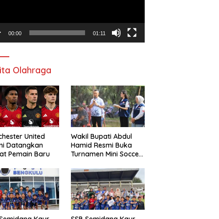
00:00
01:11
ita Olahraga
hester United
Wakil Bupati Abdul
mi Datangkan
Hamid Resmi Buka
at Pemain Baru
Turnamen Mini Soccer
Awat Mata Cup VI
 Semidang Kaur
SSB Semidang Kaur