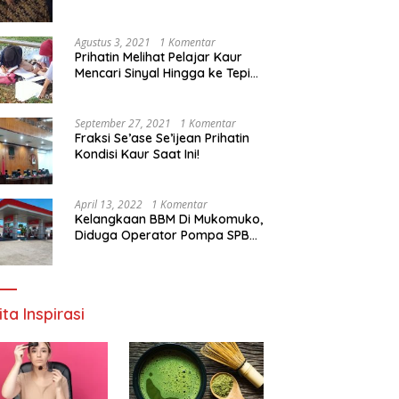
Agustus 3, 2021
1 Komentar
Prihatin Melihat Pelajar Kaur
Mencari Sinyal Hingga ke Tepi
Sungai, Pimpinan DPD RI:
Pemerintah Setempat Mesti
Segera Bertindak
September 27, 2021
1 Komentar
Fraksi Se’ase Se’ijean Prihatin
Kondisi Kaur Saat Ini!
April 13, 2022
1 Komentar
Kelangkaan BBM Di Mukomuko,
Diduga Operator Pompa SPBU
Bandaratu Stok Minyak Sendiri
ita Inspirasi