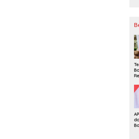
B
Te
Ba
Re
A
d
B