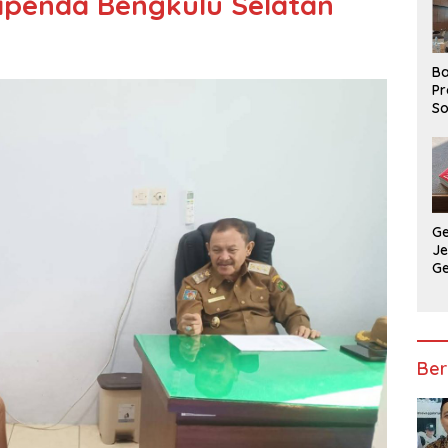
apenda Bengkulu Selatan
Ba
Pr
So
P
P
Ba
G
J
G
Ju
Ja
Ber