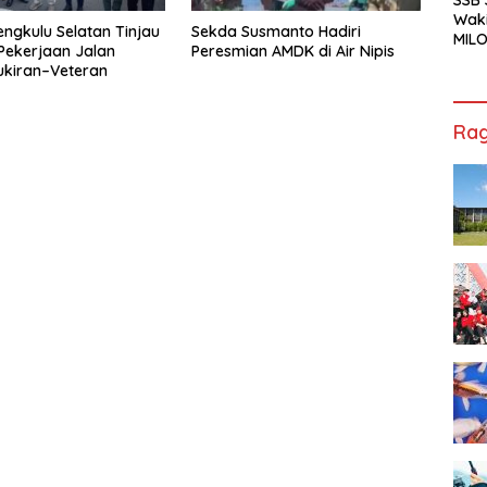
Waki
engkulu Selatan Tinjau
Sekda Susmanto Hadiri
MILO
Pekerjaan Jalan
Peresmian AMDK di Air Nipis
Cha
ukiran–Veteran
Jak
Rag