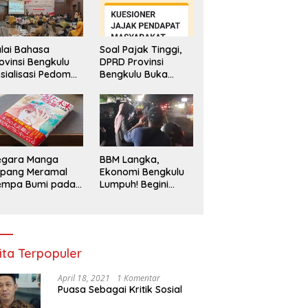
lai Bahasa
Soal Pajak Tinggi,
ovinsi Bengkulu
DPRD Provinsi
sialisasi Pedoman
Bengkulu Buka
engawasan
Layanan
enggunaan
Pengaduan
hasa Indonesia
Masyarakat
egara Manga
BBM Langka,
epang Meramal
Ekonomi Bengkulu
empa Bumi pada
Lumpuh! Begini
li 2025, Semua
Penjelasan
di Heboh
Gubernur
ita Terpopuler
April 18, 2021
1 Komentar
Puasa Sebagai Kritik Sosial