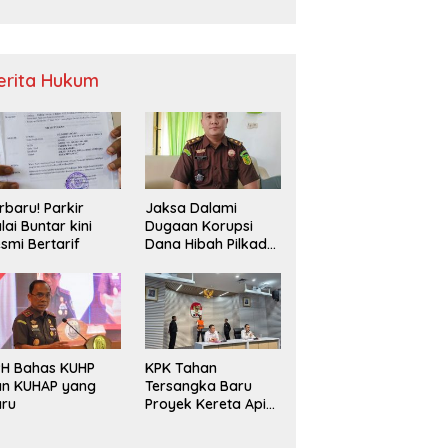
Sampah
erita Hukum
rbaru! Parkir
Jaksa Dalami
lai Buntar kini
Dugaan Korupsi
smi Bertarif
Dana Hibah Pilkada
2024 di Bawaslu
Kaur
PH Bahas KUHP
KPK Tahan
an KUHAP yang
Tersangka Baru
aru
Proyek Kereta Api
Medan