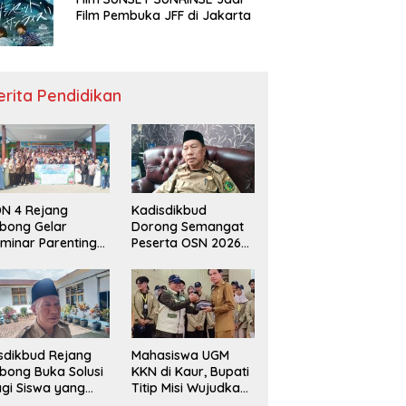
Film Pembuka JFF di Jakarta
erita Pendidikan
N 4 Rejang
Kadisdikbud
bong Gelar
Dorong Semangat
minar Parenting
Peserta OSN 2026
n Deklarasi Anti-
Demi Raih Prestasi
llying,
disdikbud: Patut
di Contoh
sdikbud Rejang
Mahasiswa UGM
bong Buka Solusi
KKN di Kaur, Bupati
gi Siswa yang
Titip Misi Wujudkan
lum Lolos SPMB
Daerah Bebas