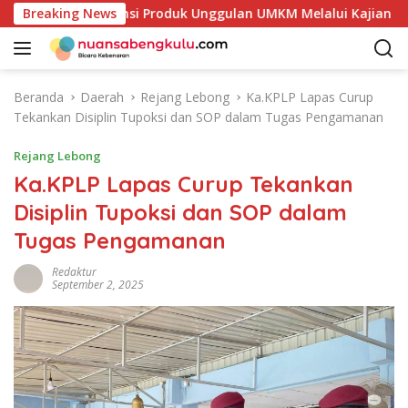
L
i Petakan Potensi Produk Unggulan UMKM Melalui Kajian Bank 
Breaking News
a
n
g
s
Beranda
Daerah
Rejang Lebong
Ka.KPLP Lapas Curup
u
Tekankan Disiplin Tupoksi dan SOP dalam Tugas Pengamanan
n
g
Rejang Lebong
k
Ka.KPLP Lapas Curup Tekankan
e
Disiplin Tupoksi dan SOP dalam
k
o
Tugas Pengamanan
n
t
Redaktur
September 2, 2025
e
n