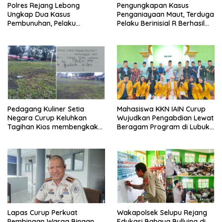
Polres Rejang Lebong
Pengungkapan Kasus
Ungkap Dua Kasus
Penganiayaan Maut, Terduga
Pembunuhan, Pelaku
Pelaku Berinisial R Berhasil
Terancam 15 Tahun Penjara
Ditangkap
Pedagang Kuliner Setia
Mahasiswa KKN IAIN Curup
Negara Curup Keluhkan
Wujudkan Pengabdian Lewat
Tagihan Kios membengkak
Beragam Program di Lubuk
dan Minimnya Fasilitas
Ubar
Lapas Curup Perkuat
Wakapolsek Selupu Rejang
Pembinaan Warga Binaan
Edukasi Bahaya Bullying di