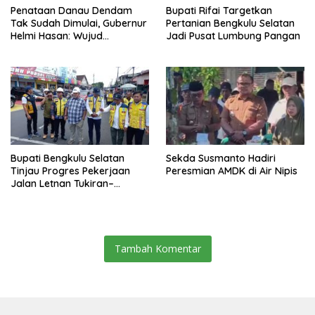
Penataan Danau Dendam
Bupati Rifai Targetkan
Tak Sudah Dimulai, Gubernur
Pertanian Bengkulu Selatan
Helmi Hasan: Wujud
Jadi Pusat Lumbung Pangan
Transformasi Pariwisata
Bengkulu yang Modern dan
Berdaya Saing
Bupati Bengkulu Selatan
Sekda Susmanto Hadiri
Tinjau Progres Pekerjaan
Peresmian AMDK di Air Nipis
Jalan Letnan Tukiran–
Veteran
Tambah Komentar