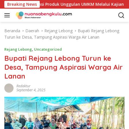
L
Petakan Potensi Produk Unggulan UMKM Melalui Kajian Bank I
Breaking News
a
n
g
s
Beranda
Daerah
Rejang Lebong
Bupati Rejang Lebong
u
Turun ke Desa, Tampung Aspirasi Warga Air Lanan
n
g
Rejang Lebong
,
Uncategorized
k
Bupati Rejang Lebong Turun ke
e
Desa, Tampung Aspirasi Warga Air
k
o
Lanan
n
t
Redaktur
September 4, 2025
e
n