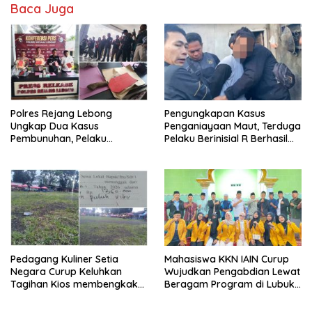
Baca Juga
Polres Rejang Lebong
Pengungkapan Kasus
Ungkap Dua Kasus
Penganiayaan Maut, Terduga
Pembunuhan, Pelaku
Pelaku Berinisial R Berhasil
Terancam 15 Tahun Penjara
Ditangkap
Pedagang Kuliner Setia
Mahasiswa KKN IAIN Curup
Negara Curup Keluhkan
Wujudkan Pengabdian Lewat
Tagihan Kios membengkak
Beragam Program di Lubuk
dan Minimnya Fasilitas
Ubar