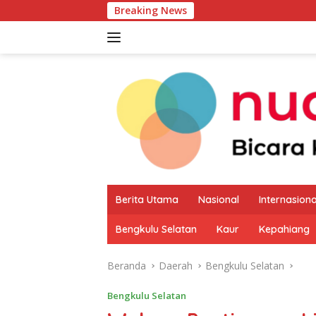
Langsung
Breaking News
Pemkab Kaur Mu
ke
konten
Berita Utama
Nasional
Internasiona
Bengkulu Selatan
Kaur
Kepahiang
Beranda
Daerah
Bengkulu Selatan
Bengkulu Selatan