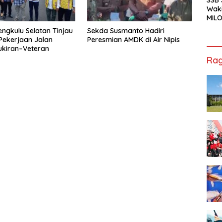
Waki
MILO
Cha
engkulu Selatan Tinjau
Sekda Susmanto Hadiri
Jak
Pekerjaan Jalan
Peresmian AMDK di Air Nipis
ukiran–Veteran
Rag