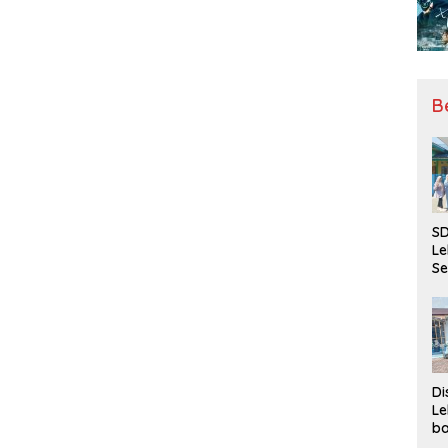
B
SD
Le
Se
da
Bu
Ka
Ja
Di
Le
ba
Be