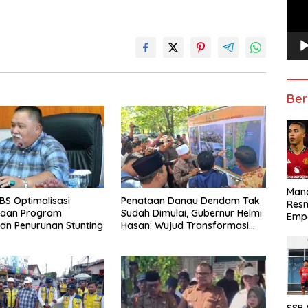
Ber
Manc
S Optimalisasi
Penataan Danau Dendam Tak
Res
naan Program
Sudah Dimulai, Gubernur Helmi
Emp
an Penurunan Stunting
Hasan: Wujud Transformasi
Pariwisata Bengkulu yang
Modern dan Berdaya Saing
SSB