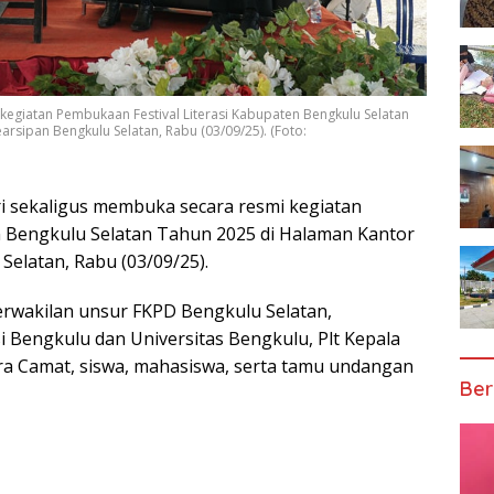
kegiatan Pembukaan Festival Literasi Kabupaten Bengkulu Selatan
sipan Bengkulu Selatan, Rabu (03/09/25). (Foto:
ri sekaligus membuka secara resmi kegiatan
n Bengkulu Selatan Tahun 2025 di Halaman Kantor
elatan, Rabu (03/09/25).
perwakilan unsur FKPD Bengkulu Selatan,
 Bengkulu dan Universitas Bengkulu, Plt Kepala
ra Camat, siswa, mahasiswa, serta tamu undangan
Ber