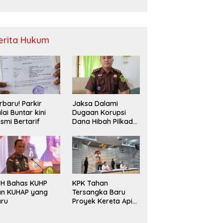
Sampah
erita Hukum
rbaru! Parkir
Jaksa Dalami
lai Buntar kini
Dugaan Korupsi
smi Bertarif
Dana Hibah Pilkada
2024 di Bawaslu
Kaur
PH Bahas KUHP
KPK Tahan
an KUHAP yang
Tersangka Baru
aru
Proyek Kereta Api
Medan