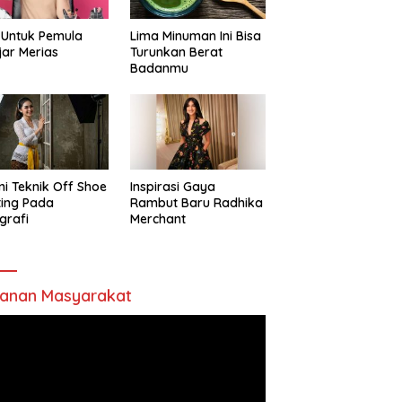
 Untuk Pemula
Lima Minuman Ini Bisa
jar Merias
Turunkan Berat
Badanmu
ni Teknik Off Shoe
Inspirasi Gaya
ting Pada
Rambut Baru Radhika
grafi
Merchant
anan Masyarakat
utar
o