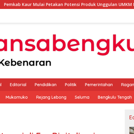
lai Petakan Potensi Produk Unggulan UMKM Melalui Kajian Ba
l
Editorial
Pendidikan
Politik
Pemerintahan
Raga
Mukomuko
Rejang Lebong
Seluma
Bengkulu Tengah
Ed