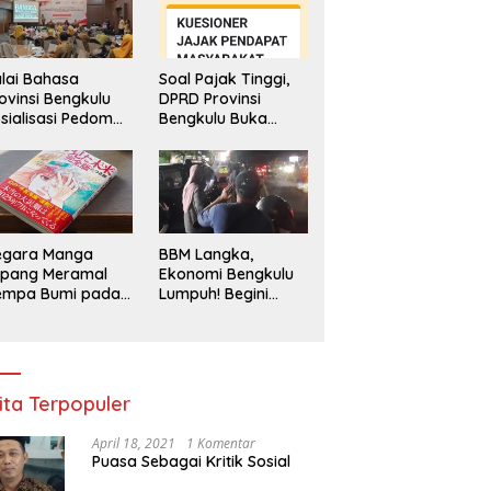
lai Bahasa
Soal Pajak Tinggi,
ovinsi Bengkulu
DPRD Provinsi
sialisasi Pedoman
Bengkulu Buka
engawasan
Layanan
enggunaan
Pengaduan
hasa Indonesia
Masyarakat
egara Manga
BBM Langka,
epang Meramal
Ekonomi Bengkulu
empa Bumi pada
Lumpuh! Begini
li 2025, Semua
Penjelasan
di Heboh
Gubernur
ita Terpopuler
April 18, 2021
1 Komentar
Puasa Sebagai Kritik Sosial