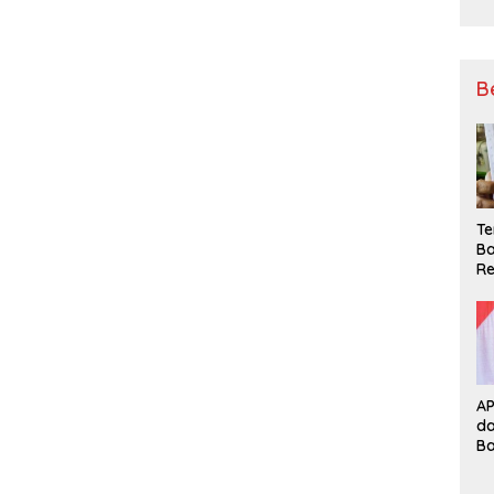
B
Te
Ba
Re
A
d
B