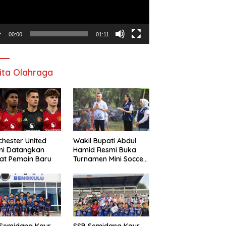
00:00
01:11
ita Olahraga
hester United
Wakil Bupati Abdul
mi Datangkan
Hamid Resmi Buka
at Pemain Baru
Turnamen Mini Soccer
Awat Mata Cup VI
 Semidang Kaur
SSB Semidang Kaur