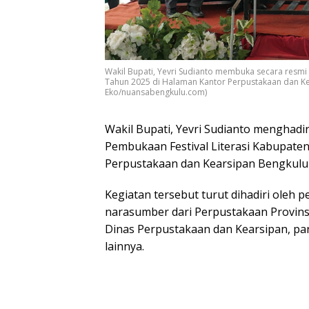
Wakil Bupati, Yevri Sudianto membuka secara resmi 
Tahun 2025 di Halaman Kantor Perpustakaan dan Kear
Eko/nuansabengkulu.com)
Wakil Bupati, Yevri Sudianto menghadi
Pembukaan Festival Literasi Kabupate
Perpustakaan dan Kearsipan Bengkulu S
Kegiatan tersebut turut dihadiri oleh 
narasumber dari Perpustakaan Provinsi
Dinas Perpustakaan dan Kearsipan, pa
lainnya.