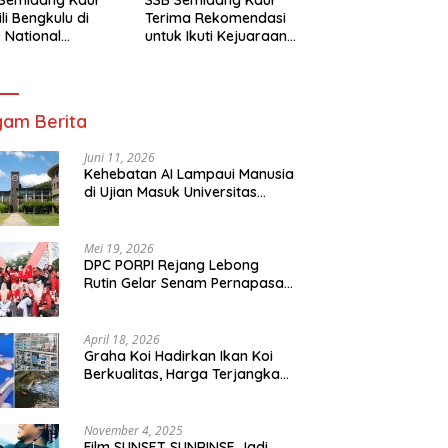
li Bengkulu di
Terima Rekomendasi
 National
untuk Ikuti Kejuaraan
mpionship 2026
Nasional Garuda Anak
arta
Nusantara 2026
am Berita
Juni 11, 2026
Kehebatan AI Lampaui Manusia
di Ujian Masuk Universitas
Tersulit Jepang
Mei 19, 2026
DPC PORPI Rejang Lebong
Rutin Gelar Senam Pernapasan
di Setia Negara Curup
April 18, 2026
Graha Koi Hadirkan Ikan Koi
Berkualitas, Harga Terjangkau
untuk Semua Kalangan
November 4, 2025
Film SUNSET SUNRINSE Jadi