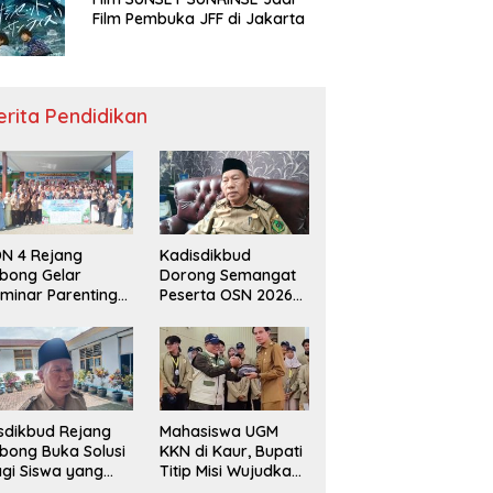
Film Pembuka JFF di Jakarta
erita Pendidikan
N 4 Rejang
Kadisdikbud
bong Gelar
Dorong Semangat
minar Parenting
Peserta OSN 2026
n Deklarasi Anti-
Demi Raih Prestasi
llying,
disdikbud: Patut
di Contoh
sdikbud Rejang
Mahasiswa UGM
bong Buka Solusi
KKN di Kaur, Bupati
gi Siswa yang
Titip Misi Wujudkan
lum Lolos SPMB
Daerah Bebas