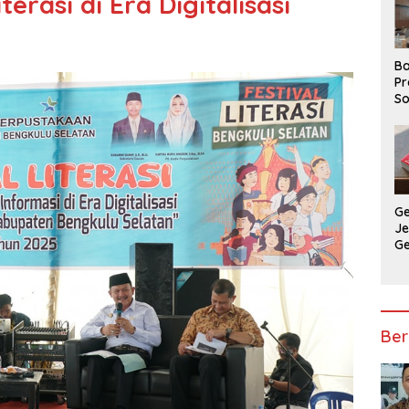
rasi di Era Digitalisasi
Ba
Pr
So
P
P
Ba
G
J
G
Ju
Ja
Ber