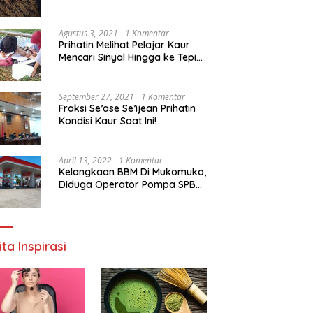
Agustus 3, 2021
1 Komentar
Prihatin Melihat Pelajar Kaur
Mencari Sinyal Hingga ke Tepi
Sungai, Pimpinan DPD RI:
Pemerintah Setempat Mesti
Segera Bertindak
September 27, 2021
1 Komentar
Fraksi Se’ase Se’ijean Prihatin
Kondisi Kaur Saat Ini!
April 13, 2022
1 Komentar
Kelangkaan BBM Di Mukomuko,
Diduga Operator Pompa SPBU
Bandaratu Stok Minyak Sendiri
ita Inspirasi