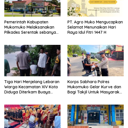
Pemerintah Kabupaten
PT. Agro Muko Mengucapkan
Mukomuko Melaksanakan
Selamat Menunaikan Hari
Pilkades Serentak sebanyak
Raya Idul Fitri 1447 H
37 Desa
Tiga Hari Menjelang Lebaran
Korps Sabhara Polres
Warga Kecamatan XIV Koto
Mukomuko Gelar Kurve dan
Diduga Diterkam Buaya
Bagi Takjil Untuk Masyarakat
Sungai
Pada HUT Korps Sabhara
ke-74