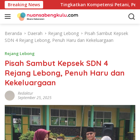
L
er Antar OPD
Breaking News
Tingkatkan Kompetensi Petani, Pelatiha
a
n
g
s
Beranda
Daerah
Rejang Lebong
Pisah Sambut Kepsek
u
SDN 4 Rejang Lebong, Penuh Haru dan Kekeluargaan
n
g
Rejang Lebong
k
Pisah Sambut Kepsek SDN 4
e
Rejang Lebong, Penuh Haru dan
k
o
Kekeluargaan
n
t
Redaktur
September 25, 2025
e
n