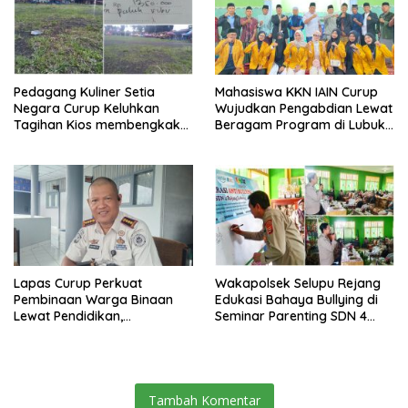
Pedagang Kuliner Setia
Mahasiswa KKN IAIN Curup
Negara Curup Keluhkan
Wujudkan Pengabdian Lewat
Tagihan Kios membengkak
Beragam Program di Lubuk
dan Minimnya Fasilitas
Ubar
Lapas Curup Perkuat
Wakapolsek Selupu Rejang
Pembinaan Warga Binaan
Edukasi Bahaya Bullying di
Lewat Pendidikan,
Seminar Parenting SDN 4
Keterampilan, hingga
Rejang Lebong
Kesenian
Tambah Komentar