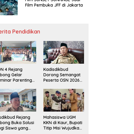
Film Pembuka JFF di Jakarta
erita Pendidikan
N 4 Rejang
Kadisdikbud
bong Gelar
Dorong Semangat
minar Parenting
Peserta OSN 2026
n Deklarasi Anti-
Demi Raih Prestasi
llying,
disdikbud: Patut
di Contoh
sdikbud Rejang
Mahasiswa UGM
bong Buka Solusi
KKN di Kaur, Bupati
gi Siswa yang
Titip Misi Wujudkan
lum Lolos SPMB
Daerah Bebas