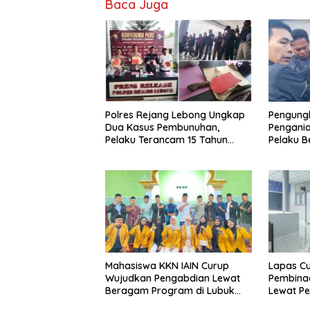
Baca Juga
Polres Rejang Lebong Ungkap
Pengung
Dua Kasus Pembunuhan,
Pengani
Pelaku Terancam 15 Tahun
Pelaku Be
Penjara
Ditangk
Mahasiswa KKN IAIN Curup
Lapas Cu
Wujudkan Pengabdian Lewat
Pembina
Beragam Program di Lubuk
Lewat Pe
Ubar
Keteramp