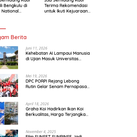
li Bengkulu di
Terima Rekomendasi
 National
untuk Ikuti Kejuaraan
mpionship 2026
Nasional Garuda Anak
arta
Nusantara 2026
am Berita
Juni 11, 2026
Kehebatan AI Lampaui Manusia
di Ujian Masuk Universitas
Tersulit Jepang
Mei 19, 2026
DPC PORPI Rejang Lebong
Rutin Gelar Senam Pernapasan
di Setia Negara Curup
April 18, 2026
Graha Koi Hadirkan Ikan Koi
Berkualitas, Harga Terjangkau
untuk Semua Kalangan
November 4, 2025
Film SUNSET SUNRINSE Jadi