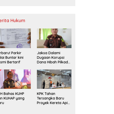
Sampah
erita Hukum
rbaru! Parkir
Jaksa Dalami
lai Buntar kini
Dugaan Korupsi
smi Bertarif
Dana Hibah Pilkada
2024 di Bawaslu
Kaur
PH Bahas KUHP
KPK Tahan
an KUHAP yang
Tersangka Baru
aru
Proyek Kereta Api
Medan