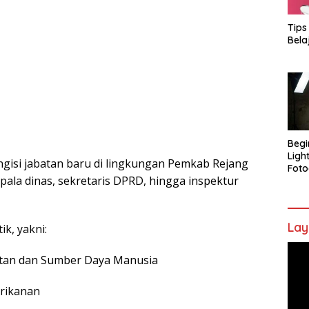
Tips
Bela
Begi
Ligh
ngisi jabatan baru di lingkungan Pemkab Rejang
Foto
kepala dinas, sekretaris DPRD, hingga inspektur
Lay
k, yakni:
Pem
atan dan Sumber Daya Manusia
Vide
erikanan