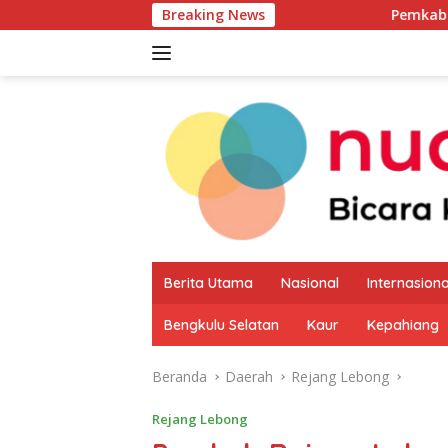
Langsung
Breaking News
Pemkab Kaur Mulai Peta
ke
konten
Berita Utama
Nasional
Internasiona
Bengkulu Selatan
Kaur
Kepahiang
Beranda
Daerah
Rejang Lebong
Rejang Lebong