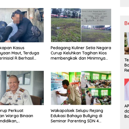
B
kapan Kasus
Pedagang Kuliner Setia Negara
ayaan Maut, Terduga
Curup Keluhkan Tagihan Kios
rinisial R Berhasil
membengkak dan Minimnya
Te
ap
Fasilitas
Ba
Re
A
rup Perkuat
Wakapolsek Selupu Rejang
d
an Warga Binaan
Edukasi Bahaya Bullying di
B
ndidikan,
Seminar Parenting SDN 4
ilan, hingga Kesenian
Rejang Lebong