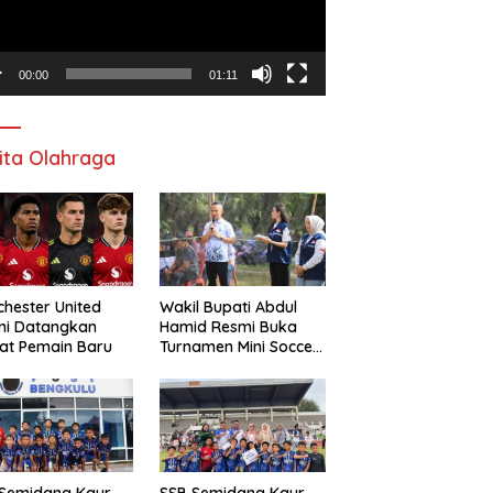
00:00
01:11
ita Olahraga
hester United
Wakil Bupati Abdul
mi Datangkan
Hamid Resmi Buka
at Pemain Baru
Turnamen Mini Soccer
Awat Mata Cup VI
 Semidang Kaur
SSB Semidang Kaur