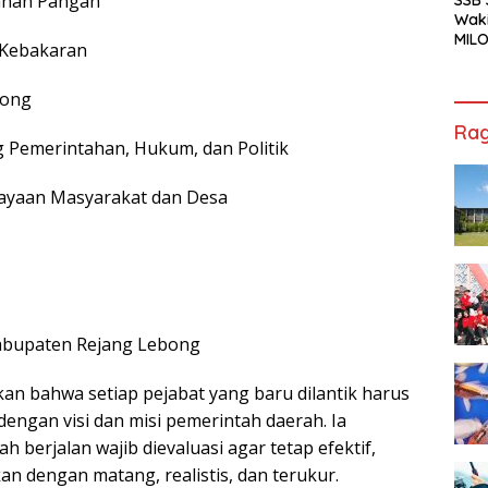
hanan Pangan
Waki
MILO
 Kebakaran
Cha
Jak
bong
Rag
g Pemerintahan, Hukum, dan Politik
dayaan Masyarakat dan Desa
 Kabupaten Rejang Lebong
 bahwa setiap pejabat yang baru dilantik harus
ngan visi dan misi pemerintah daerah. Ia
erjalan wajib dievaluasi agar tetap efektif,
n dengan matang, realistis, dan terukur.