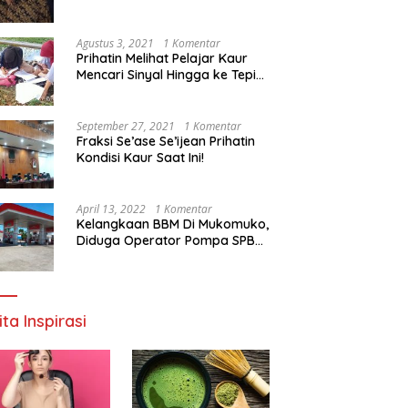
Agustus 3, 2021
1 Komentar
Prihatin Melihat Pelajar Kaur
Mencari Sinyal Hingga ke Tepi
Sungai, Pimpinan DPD RI:
Pemerintah Setempat Mesti
Segera Bertindak
September 27, 2021
1 Komentar
Fraksi Se’ase Se’ijean Prihatin
Kondisi Kaur Saat Ini!
April 13, 2022
1 Komentar
Kelangkaan BBM Di Mukomuko,
Diduga Operator Pompa SPBU
Bandaratu Stok Minyak Sendiri
ita Inspirasi