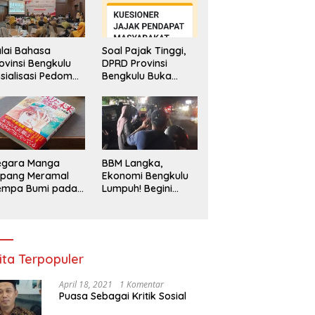
lai Bahasa
Soal Pajak Tinggi,
ovinsi Bengkulu
DPRD Provinsi
sialisasi Pedoman
Bengkulu Buka
engawasan
Layanan
enggunaan
Pengaduan
hasa Indonesia
Masyarakat
egara Manga
BBM Langka,
epang Meramal
Ekonomi Bengkulu
empa Bumi pada
Lumpuh! Begini
li 2025, Semua
Penjelasan
di Heboh
Gubernur
ita Terpopuler
April 18, 2021
1 Komentar
Puasa Sebagai Kritik Sosial