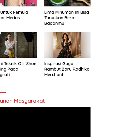
 Untuk Pemula
Lima Minuman Ini Bisa
jar Merias
Turunkan Berat
Badanmu
ni Teknik Off Shoe
Inspirasi Gaya
ting Pada
Rambut Baru Radhika
grafi
Merchant
anan Masyarakat
utar
o