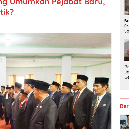
ng Umumkan Pejabat Baru,
tik?
Ba
Pr
So
P
P
Ba
G
J
G
Ju
Ja
Ber