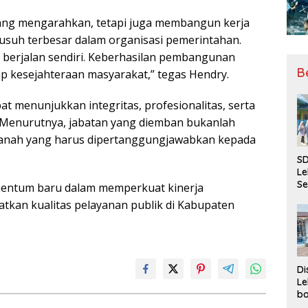
tang mengarahkan, tetapi juga membangun kerja
musuh terbesar dalam organisasi pemerintahan.
a berjalan sendiri. Keberhasilan pembangunan
B
ap kesejahteraan masyarakat,” tegas Hendry.
at menunjukkan integritas, profesionalitas, serta
. Menurutnya, jabatan yang diemban bukanlah
amanah yang harus dipertanggungjawabkan kepada
SD
Le
Se
mentum baru dalam memperkuat kinerja
da
tkan kualitas pelayanan publik di Kabupaten
Bu
Ka
Ja
Di
Le
ba
Be