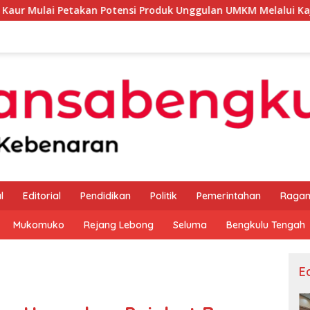
kan Potensi Produk Unggulan UMKM Melalui Kajian Bank Indone
l
Editorial
Pendidikan
Politik
Pemerintahan
Raga
Mukomuko
Rejang Lebong
Seluma
Bengkulu Tengah
Ed