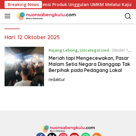
L
Mulai Petakan Potensi Produk Unggulan UMKM Melalui Kajian 
Breaking News
a
n
g
s
u
Hari:
12 Oktober 2025
n
g
Rejang Lebong
,
Uncategorized
Oktober 12,
k
2025
Meriah tapi Mengecewakan, Pasar
e
Malam Setia Negara Dianggap Tak
k
Berpihak pada Pedagang Lokal
o
redaktur
n
t
e
n