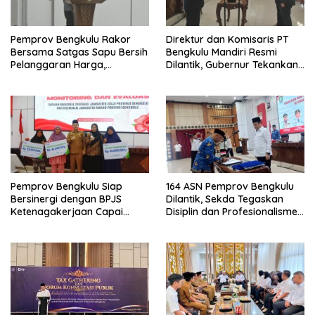
Pemprov Bengkulu Rakor
Direktur dan Komisaris PT
Bersama Satgas Sapu Bersih
Bengkulu Mandiri Resmi
Pelanggaran Harga,
Dilantik, Gubernur Tekankan
Keamanan, dan Mutu
Pentingnya Inovasi
Pangan, Harga TBS Sawit
Masih Jadi Sorotan
Pemprov Bengkulu Siap
164 ASN Pemprov Bengkulu
Bersinergi dengan BPJS
Dilantik, Sekda Tegaskan
Ketenagakerjaan Capai
Disiplin dan Profesionalisme
Target Universal Coverage
Aparatur
Jamsostek