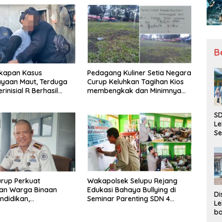
B
kapan Kasus
Pedagang Kuliner Setia Negara
ayaan Maut, Terduga
Curup Keluhkan Tagihan Kios
rinisial R Berhasil
membengkak dan Minimnya
ap
Fasilitas
SD
Le
Se
da
Bu
Ka
Ja
rup Perkuat
Wakapolsek Selupu Rejang
an Warga Binaan
Edukasi Bahaya Bullying di
Di
ndidikan,
Seminar Parenting SDN 4
Le
ilan, hingga Kesenian
Rejang Lebong
ba
Be