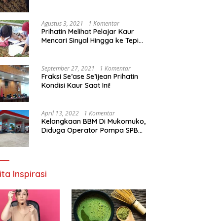
Agustus 3, 2021
1 Komentar
Prihatin Melihat Pelajar Kaur
Mencari Sinyal Hingga ke Tepi
Sungai, Pimpinan DPD RI:
Pemerintah Setempat Mesti
Segera Bertindak
September 27, 2021
1 Komentar
Fraksi Se’ase Se’ijean Prihatin
Kondisi Kaur Saat Ini!
April 13, 2022
1 Komentar
Kelangkaan BBM Di Mukomuko,
Diduga Operator Pompa SPBU
Bandaratu Stok Minyak Sendiri
ita Inspirasi