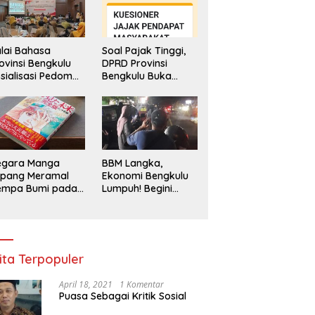
lai Bahasa
Soal Pajak Tinggi,
ovinsi Bengkulu
DPRD Provinsi
sialisasi Pedoman
Bengkulu Buka
engawasan
Layanan
enggunaan
Pengaduan
hasa Indonesia
Masyarakat
egara Manga
BBM Langka,
epang Meramal
Ekonomi Bengkulu
empa Bumi pada
Lumpuh! Begini
li 2025, Semua
Penjelasan
di Heboh
Gubernur
ita Terpopuler
April 18, 2021
1 Komentar
Puasa Sebagai Kritik Sosial