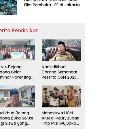
Film Pembuka JFF di Jakarta
erita Pendidikan
N 4 Rejang
Kadisdikbud
bong Gelar
Dorong Semangat
minar Parenting
Peserta OSN 2026
n Deklarasi Anti-
Demi Raih Prestasi
llying,
disdikbud: Patut
di Contoh
sdikbud Rejang
Mahasiswa UGM
bong Buka Solusi
KKN di Kaur, Bupati
gi Siswa yang
Titip Misi Wujudkan
lum Lolos SPMB
Daerah Bebas