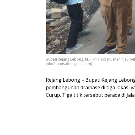
Bupati Rejang Lebong, M. Fikri Thobari, meninjau pel
joko/nuansabengkulu.com)
Rejang Lebong – Bupati Rejang Lebong, 
pembangunan drainase di tiga lokasi ya
Curup. Tiga titik tersebut berada di Ja