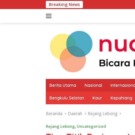
Langsung
Breaking News
Pemkab Kaur Mula
ke
konten
Berita Utama
Nasional
Internasiona
Bengkulu Selatan
Kaur
Kepahiang
Beranda
Daerah
Rejang Lebong
Rejang Lebong
,
Uncategorized