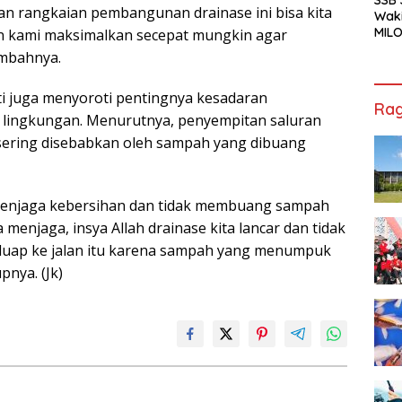
an rangkaian pembangunan drainase ini bisa kita
Waki
MILO
kan kami maksimalkan secepat mungkin agar
Cha
ambahnya.
Jak
ti juga menyoroti pentingnya kesadaran
Rag
 lingkungan. Menurutnya, penyempitan saluran
sering disebabkan oleh sampah yang dibuang
enjaga kebersihan dan tidak membuang sampah
 menjaga, insya Allah drainase kita lancar dan tidak
eluap ke jalan itu karena sampah yang menumpuk
nya. (Jk)