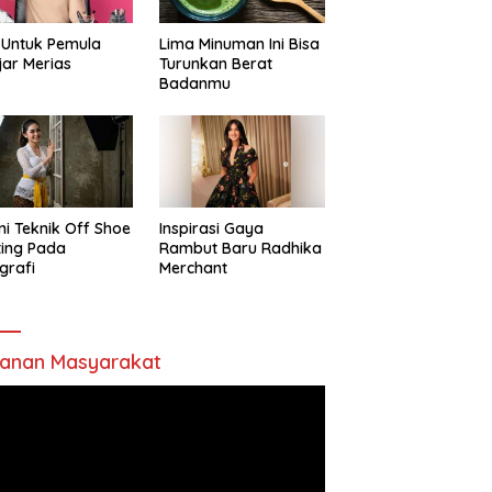
 Untuk Pemula
Lima Minuman Ini Bisa
jar Merias
Turunkan Berat
Badanmu
ni Teknik Off Shoe
Inspirasi Gaya
ting Pada
Rambut Baru Radhika
grafi
Merchant
anan Masyarakat
utar
o