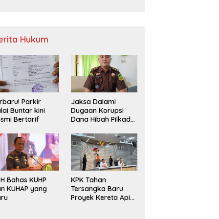
Sampah
erita Hukum
rbaru! Parkir
Jaksa Dalami
lai Buntar kini
Dugaan Korupsi
smi Bertarif
Dana Hibah Pilkada
2024 di Bawaslu
Kaur
PH Bahas KUHP
KPK Tahan
an KUHAP yang
Tersangka Baru
aru
Proyek Kereta Api
Medan