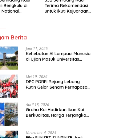
li Bengkulu di
Terima Rekomendasi
 National
untuk Ikuti Kejuaraan
mpionship 2026
Nasional Garuda Anak
arta
Nusantara 2026
am Berita
Juni 11, 2026
Kehebatan AI Lampaui Manusia
di Ujian Masuk Universitas
Tersulit Jepang
Mei 19, 2026
DPC PORPI Rejang Lebong
Rutin Gelar Senam Pernapasan
di Setia Negara Curup
April 18, 2026
Graha Koi Hadirkan Ikan Koi
Berkualitas, Harga Terjangkau
untuk Semua Kalangan
November 4, 2025
Film SUNSET SUNRINSE Jadi