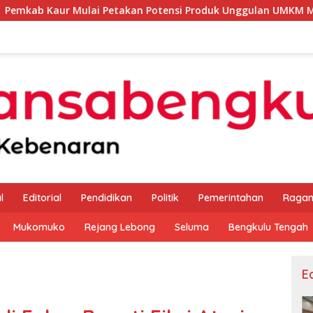
i Petakan Potensi Produk Unggulan UMKM Melalui Kajian Bank 
l
Editorial
Pendidikan
Politik
Pemerintahan
Raga
Mukomuko
Rejang Lebong
Seluma
Bengkulu Tengah
Ed