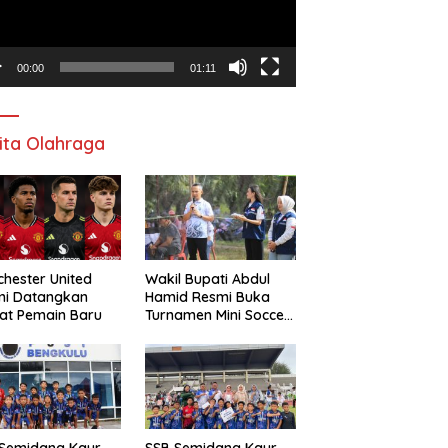
00:00
01:11
ita Olahraga
hester United
Wakil Bupati Abdul
mi Datangkan
Hamid Resmi Buka
at Pemain Baru
Turnamen Mini Soccer
Awat Mata Cup VI
 Semidang Kaur
SSB Semidang Kaur