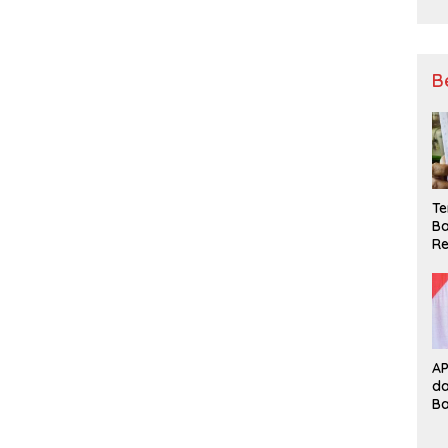
B
Te
Ba
Re
A
d
B