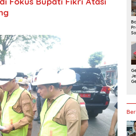
di Fokus Bupati Fikri Atasi
ong
Ba
Pr
So
P
P
Ba
G
J
G
Ju
Ja
Ber