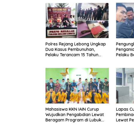
Polres Rejang Lebong Ungkap
Pengung
Dua Kasus Pembunuhan,
Pengani
Pelaku Terancam 15 Tahun
Pelaku Be
Penjara
Ditangk
Mahasiswa KKN IAIN Curup
Lapas Cu
Wujudkan Pengabdian Lewat
Pembina
Beragam Program di Lubuk
Lewat Pe
Ubar
Keteramp