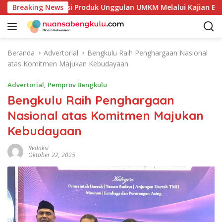
L
Petakan Potensi Produk Unggulan UMKM Melalui Kajian Bank In
Breaking News
a
n
g
s
Beranda
Advertorial
Bengkulu Raih Penghargaan Nasional
u
atas Komitmen Majukan Kebudayaan
n
g
Advertorial
,
Pemprov Bengkulu
k
Bengkulu Raih Penghargaan
e
Nasional atas Komitmen Majukan
k
o
Kebudayaan
n
t
Redaksi
Oktober 22, 2025
e
n