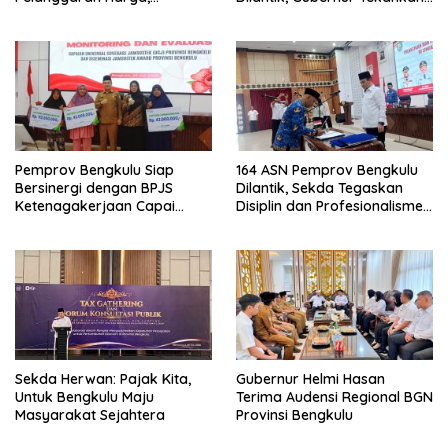
Keamanan, dan Mutu
Pentingnya Inovasi
Pangan, Harga TBS Sawit
Masih Jadi Sorotan
Pemprov Bengkulu Siap
164 ASN Pemprov Bengkulu
Bersinergi dengan BPJS
Dilantik, Sekda Tegaskan
Ketenagakerjaan Capai
Disiplin dan Profesionalisme
Target Universal Coverage
Aparatur
Jamsostek
Sekda Herwan: Pajak Kita,
Gubernur Helmi Hasan
Untuk Bengkulu Maju
Terima Audensi Regional BGN
Masyarakat Sejahtera
Provinsi Bengkulu