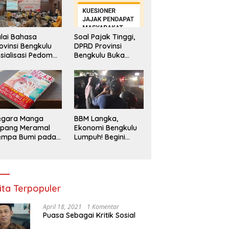
lai Bahasa
Soal Pajak Tinggi,
ovinsi Bengkulu
DPRD Provinsi
sialisasi Pedoman
Bengkulu Buka
engawasan
Layanan
enggunaan
Pengaduan
hasa Indonesia
Masyarakat
egara Manga
BBM Langka,
epang Meramal
Ekonomi Bengkulu
empa Bumi pada
Lumpuh! Begini
li 2025, Semua
Penjelasan
di Heboh
Gubernur
ita Terpopuler
April 18, 2021
1 Komentar
Puasa Sebagai Kritik Sosial