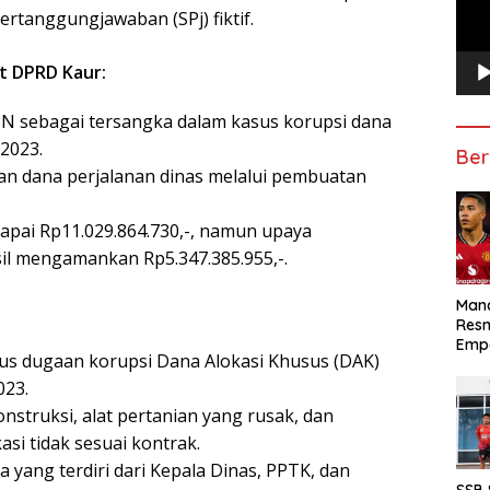
tanggungjawaban (SPj) fiktif.
at DPRD Kaur:
N sebagai tersangka dalam kasus korupsi dana
2023.
Ber
n dana perjalanan dinas melalui pembuatan
pai Rp11.029.864.730,-, namun upaya
il mengamankan Rp5.347.385.955,-.
Manc
Res
Emp
s dugaan korupsi Dana Alokasi Khusus (DAK)
023.
struksi, alat pertanian yang rusak, dan
si tidak sesuai kontrak.
 yang terdiri dari Kepala Dinas, PPTK, dan
SSB