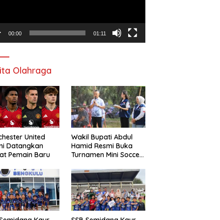
00:00
01:11
ita Olahraga
hester United
Wakil Bupati Abdul
mi Datangkan
Hamid Resmi Buka
at Pemain Baru
Turnamen Mini Soccer
Awat Mata Cup VI
 Semidang Kaur
SSB Semidang Kaur