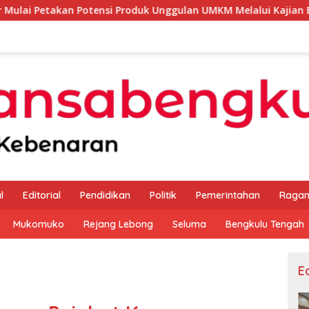
tensi Produk Unggulan UMKM Melalui Kajian Bank Indonesia
l
Editorial
Pendidikan
Politik
Pemerintahan
Raga
Mukomuko
Rejang Lebong
Seluma
Bengkulu Tengah
Ed