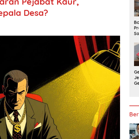
jaran Pejabat Kaur,
pala Desa?
Ba
Pr
So
P
P
Ba
G
J
G
Ju
Ja
Ber