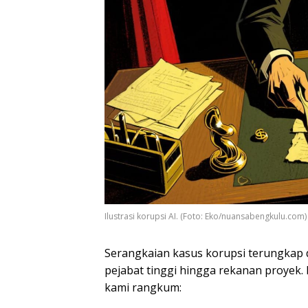
Ilustrasi korupsi AI. (Foto: Eko/nuansabengkulu.com)
Serangkaian kasus korupsi terungkap d
pejabat tinggi hingga rekanan proyek. 
kami rangkum: