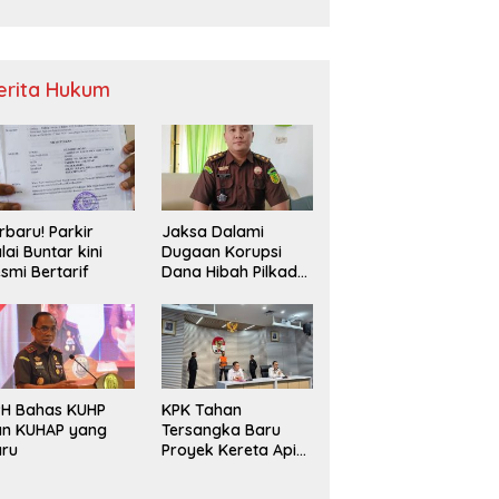
Sampah
erita Hukum
rbaru! Parkir
Jaksa Dalami
lai Buntar kini
Dugaan Korupsi
smi Bertarif
Dana Hibah Pilkada
2024 di Bawaslu
Kaur
PH Bahas KUHP
KPK Tahan
an KUHAP yang
Tersangka Baru
aru
Proyek Kereta Api
Medan