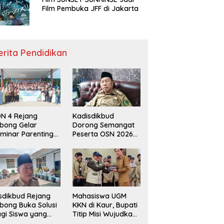
Film Pembuka JFF di Jakarta
erita Pendidikan
N 4 Rejang
Kadisdikbud
bong Gelar
Dorong Semangat
minar Parenting
Peserta OSN 2026
n Deklarasi Anti-
Demi Raih Prestasi
llying,
disdikbud: Patut
di Contoh
sdikbud Rejang
Mahasiswa UGM
bong Buka Solusi
KKN di Kaur, Bupati
gi Siswa yang
Titip Misi Wujudkan
lum Lolos SPMB
Daerah Bebas