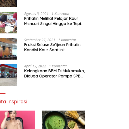
Agustus 3, 2021
1 Komentar
Prihatin Melihat Pelajar Kaur
Mencari Sinyal Hingga ke Tepi
Sungai, Pimpinan DPD RI:
Pemerintah Setempat Mesti
Segera Bertindak
September 27, 2021
1 Komentar
Fraksi Se’ase Se’ijean Prihatin
Kondisi Kaur Saat Ini!
April 13, 2022
1 Komentar
Kelangkaan BBM Di Mukomuko,
Diduga Operator Pompa SPBU
Bandaratu Stok Minyak Sendiri
ita Inspirasi