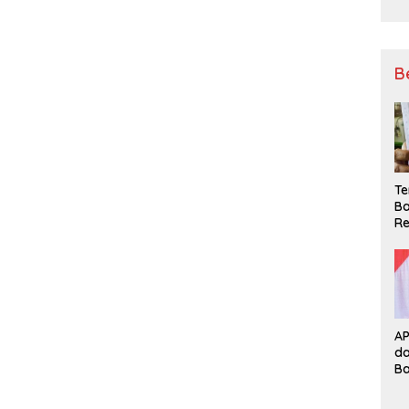
B
Te
Ba
Re
A
d
B