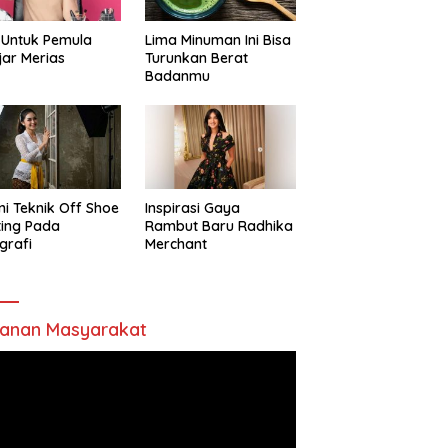
 Untuk Pemula
Lima Minuman Ini Bisa
jar Merias
Turunkan Berat
Badanmu
ni Teknik Off Shoe
Inspirasi Gaya
ting Pada
Rambut Baru Radhika
grafi
Merchant
anan Masyarakat
utar
o