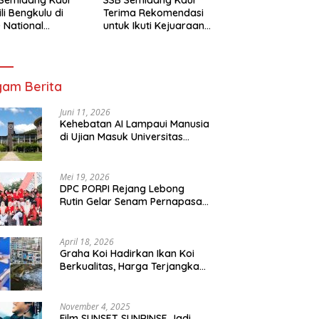
li Bengkulu di
Terima Rekomendasi
 National
untuk Ikuti Kejuaraan
mpionship 2026
Nasional Garuda Anak
arta
Nusantara 2026
am Berita
Juni 11, 2026
Kehebatan AI Lampaui Manusia
di Ujian Masuk Universitas
Tersulit Jepang
Mei 19, 2026
DPC PORPI Rejang Lebong
Rutin Gelar Senam Pernapasan
di Setia Negara Curup
April 18, 2026
Graha Koi Hadirkan Ikan Koi
Berkualitas, Harga Terjangkau
untuk Semua Kalangan
November 4, 2025
Film SUNSET SUNRINSE Jadi