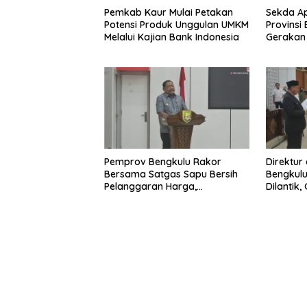
Pemkab Kaur Mulai Petakan
Sekda Ap
Potensi Produk Unggulan UMKM
Provinsi
Melalui Kajian Bank Indonesia
Gerakan
Pemprov Bengkulu Rakor
Direktur
Bersama Satgas Sapu Bersih
Bengkulu
Pelanggaran Harga,
Dilantik
Keamanan, dan Mutu Pangan,
Pentingn
Harga TBS Sawit Masih Jadi
Sorotan