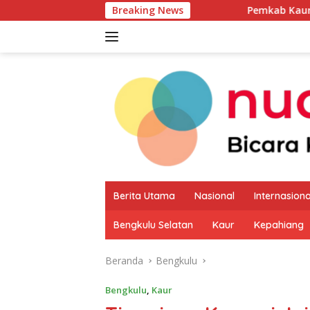
Langsung
Breaking News
Pemkab Kaur Mulai Petakan Po
ke
konten
Berita Utama
Nasional
Internasiona
Bengkulu Selatan
Kaur
Kepahiang
Beranda
Bengkulu
Bengkulu
,
Kaur