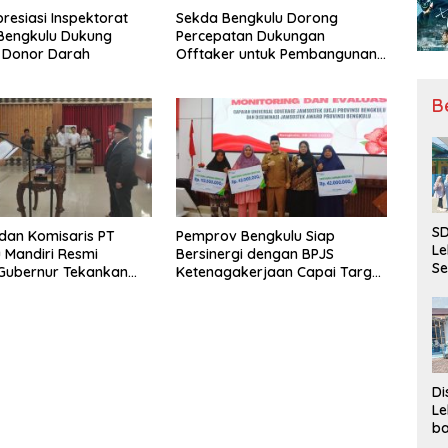
resiasi Inspektorat
Sekda Bengkulu Dorong
 Bengkulu Dukung
Percepatan Dukungan
 Donor Darah
Offtaker untuk Pembangunan
TPST Regional
B
SD
 dan Komisaris PT
Pemprov Bengkulu Siap
Le
 Mandiri Resmi
Bersinergi dengan BPJS
Se
, Gubernur Tekankan
Ketenagakerjaan Capai Target
da
ya Inovasi
Universal Coverage Jamsostek
Bu
Ka
Ja
Di
Le
ba
Be