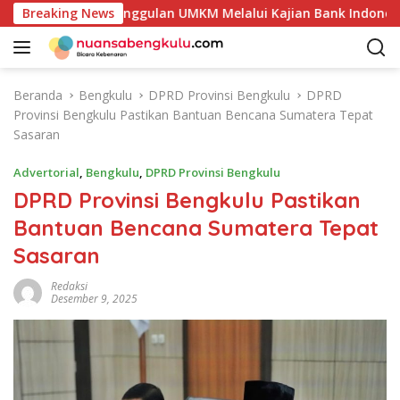
L
tensi Produk Unggulan UMKM Melalui Kajian Bank Indonesia
Breaking News
a
n
g
s
Beranda
Bengkulu
DPRD Provinsi Bengkulu
DPRD
u
Provinsi Bengkulu Pastikan Bantuan Bencana Sumatera Tepat
n
Sasaran
g
k
Advertorial
,
Bengkulu
,
DPRD Provinsi Bengkulu
e
DPRD Provinsi Bengkulu Pastikan
k
Bantuan Bencana Sumatera Tepat
o
n
Sasaran
t
e
Redaksi
Desember 9, 2025
n