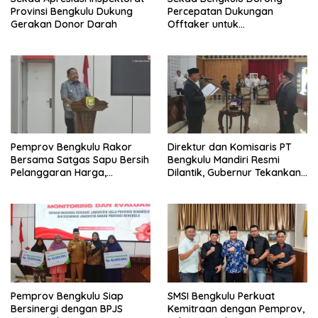
Provinsi Bengkulu Dukung
Percepatan Dukungan
Gerakan Donor Darah
Offtaker untuk
Pembangunan TPST Regional
Pemprov Bengkulu Rakor
Direktur dan Komisaris PT
Bersama Satgas Sapu Bersih
Bengkulu Mandiri Resmi
Pelanggaran Harga,
Dilantik, Gubernur Tekankan
Keamanan, dan Mutu
Pentingnya Inovasi
Pangan, Harga TBS Sawit
Masih Jadi Sorotan
Pemprov Bengkulu Siap
SMSI Bengkulu Perkuat
Bersinergi dengan BPJS
Kemitraan dengan Pemprov,