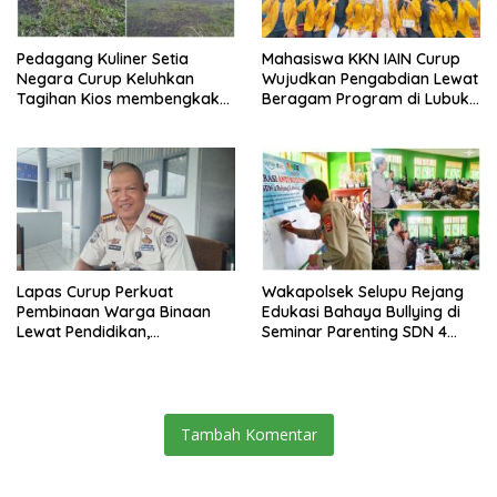
Pedagang Kuliner Setia
Mahasiswa KKN IAIN Curup
Negara Curup Keluhkan
Wujudkan Pengabdian Lewat
Tagihan Kios membengkak
Beragam Program di Lubuk
dan Minimnya Fasilitas
Ubar
Lapas Curup Perkuat
Wakapolsek Selupu Rejang
Pembinaan Warga Binaan
Edukasi Bahaya Bullying di
Lewat Pendidikan,
Seminar Parenting SDN 4
Keterampilan, hingga
Rejang Lebong
Kesenian
Tambah Komentar