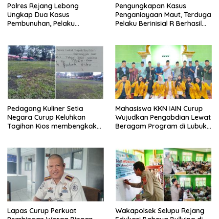
Polres Rejang Lebong
Pengungkapan Kasus
Ungkap Dua Kasus
Penganiayaan Maut, Terduga
Pembunuhan, Pelaku
Pelaku Berinisial R Berhasil
Terancam 15 Tahun Penjara
Ditangkap
Pedagang Kuliner Setia
Mahasiswa KKN IAIN Curup
Negara Curup Keluhkan
Wujudkan Pengabdian Lewat
Tagihan Kios membengkak
Beragam Program di Lubuk
dan Minimnya Fasilitas
Ubar
Lapas Curup Perkuat
Wakapolsek Selupu Rejang