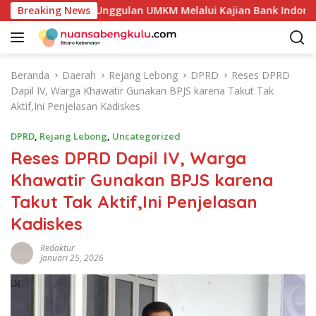
L
otensi Produk Unggulan UMKM Melalui Kajian Bank Indonesia
Breaking News
a
n
g
s
Beranda
Daerah
Rejang Lebong
DPRD
Reses DPRD
u
Dapil IV, Warga Khawatir Gunakan BPJS karena Takut Tak
n
Aktif,Ini Penjelasan Kadiskes
g
k
DPRD
,
Rejang Lebong
,
Uncategorized
e
Reses DPRD Dapil IV, Warga
k
Khawatir Gunakan BPJS karena
o
n
Takut Tak Aktif,Ini Penjelasan
t
Kadiskes
e
n
Redaktur
Januari 25, 2026