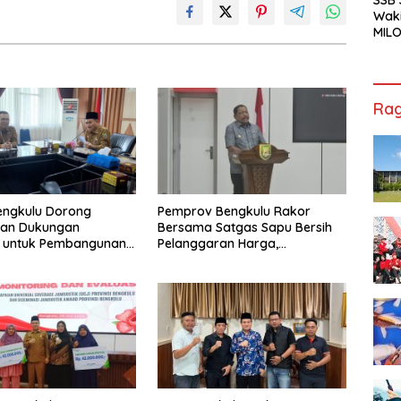
Waki
MILO
Cha
Jak
Rag
engkulu Dorong
Pemprov Bengkulu Rakor
tan Dukungan
Bersama Satgas Sapu Bersih
r untuk Pembangunan
Pelanggaran Harga,
ional
Keamanan, dan Mutu Pangan,
Harga TBS Sawit Masih Jadi
Sorotan