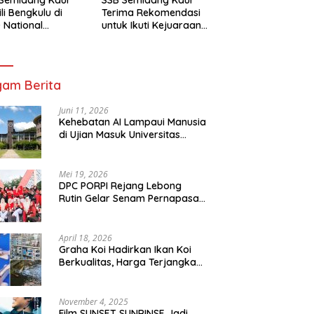
li Bengkulu di
Terima Rekomendasi
 National
untuk Ikuti Kejuaraan
mpionship 2026
Nasional Garuda Anak
arta
Nusantara 2026
am Berita
Juni 11, 2026
Kehebatan AI Lampaui Manusia
di Ujian Masuk Universitas
Tersulit Jepang
Mei 19, 2026
DPC PORPI Rejang Lebong
Rutin Gelar Senam Pernapasan
di Setia Negara Curup
April 18, 2026
Graha Koi Hadirkan Ikan Koi
Berkualitas, Harga Terjangkau
untuk Semua Kalangan
November 4, 2025
Film SUNSET SUNRINSE Jadi