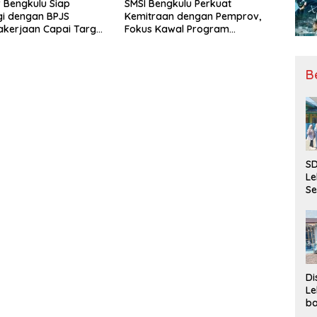
 Bengkulu Siap
SMSI Bengkulu Perkuat
gi dengan BPJS
Kemitraan dengan Pemprov,
kerjaan Capai Target
Fokus Kawal Program
l Coverage Jamsostek
Pembangunan
B
SD
Le
Se
da
Bu
Ka
Ja
Di
Le
ba
Be