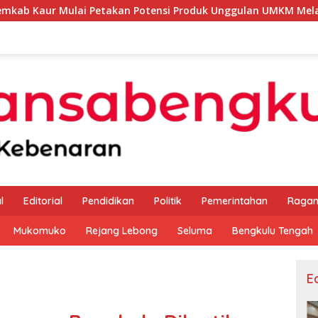
Petakan Potensi Produk Unggulan UMKM Melalui Kajian Bank I
l
Editorial
Pendidikan
Politik
Pemerintahan
Raga
Mukomuko
Rejang Lebong
Seluma
Bengkulu Tengah
Ed