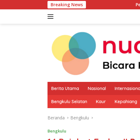
Langsung
Breaking News
Pemkab Kaur Mulai 
ke
konten
Berita Utama
Nasional
Internasiona
Bengkulu Selatan
Kaur
Kepahiang
Beranda
Bengkulu
Bengkulu