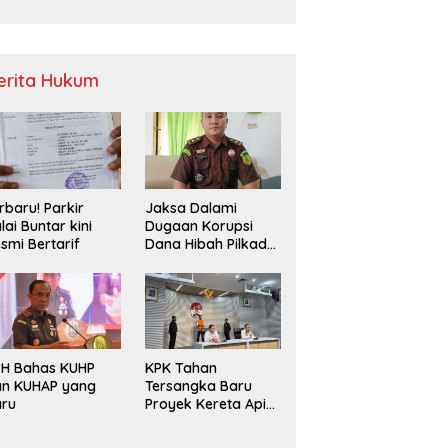
Sampah
erita Hukum
rbaru! Parkir
Jaksa Dalami
lai Buntar kini
Dugaan Korupsi
smi Bertarif
Dana Hibah Pilkada
2024 di Bawaslu
Kaur
PH Bahas KUHP
KPK Tahan
an KUHAP yang
Tersangka Baru
aru
Proyek Kereta Api
Medan