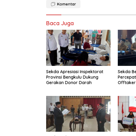
Komentar
Baca Juga
Sekda Apresiasi Inspektorat
Sekda B
Provinsi Bengkulu Dukung
Percepa
Gerakan Donor Darah
Offtake
TPST Reg