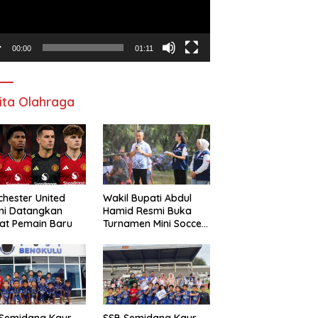
00:00
01:11
ita Olahraga
hester United
Wakil Bupati Abdul
mi Datangkan
Hamid Resmi Buka
at Pemain Baru
Turnamen Mini Soccer
Awat Mata Cup VI
 Semidang Kaur
SSB Semidang Kaur