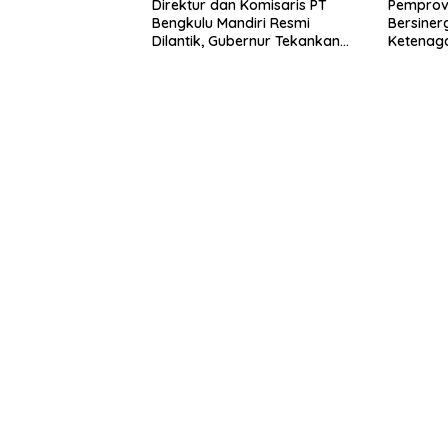
Direktur dan Komisaris PT
Pemprov
Bengkulu Mandiri Resmi
Bersiner
Dilantik, Gubernur Tekankan
Ketenaga
Pentingnya Inovasi
Universa