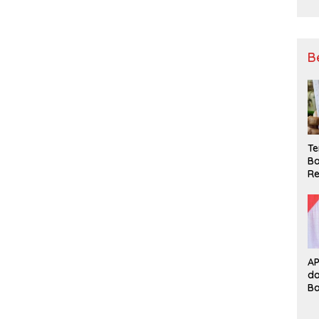
B
Te
Ba
Re
A
d
B