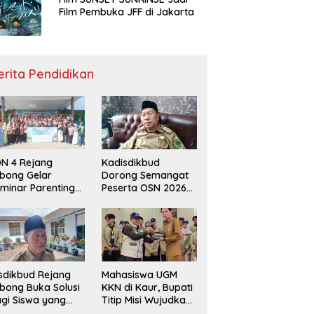
Film Pembuka JFF di Jakarta
erita Pendidikan
N 4 Rejang
Kadisdikbud
bong Gelar
Dorong Semangat
minar Parenting
Peserta OSN 2026
n Deklarasi Anti-
Demi Raih Prestasi
llying,
disdikbud: Patut
di Contoh
sdikbud Rejang
Mahasiswa UGM
bong Buka Solusi
KKN di Kaur, Bupati
gi Siswa yang
Titip Misi Wujudkan
lum Lolos SPMB
Daerah Bebas