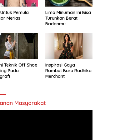
 Untuk Pemula
Lima Minuman Ini Bisa
jar Merias
Turunkan Berat
Badanmu
ni Teknik Off Shoe
Inspirasi Gaya
ting Pada
Rambut Baru Radhika
grafi
Merchant
anan Masyarakat
utar
o