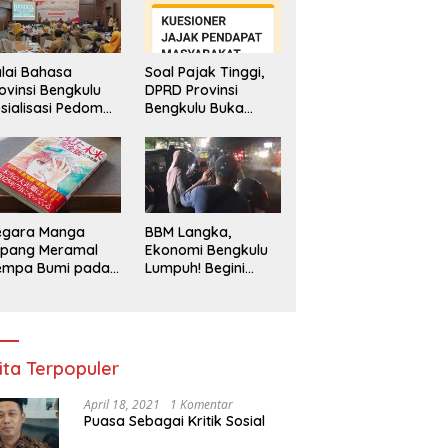
lai Bahasa
Soal Pajak Tinggi,
ovinsi Bengkulu
DPRD Provinsi
sialisasi Pedoman
Bengkulu Buka
engawasan
Layanan
enggunaan
Pengaduan
hasa Indonesia
Masyarakat
egara Manga
BBM Langka,
epang Meramal
Ekonomi Bengkulu
empa Bumi pada
Lumpuh! Begini
li 2025, Semua
Penjelasan
di Heboh
Gubernur
ita Terpopuler
April 18, 2021
1 Komentar
Puasa Sebagai Kritik Sosial