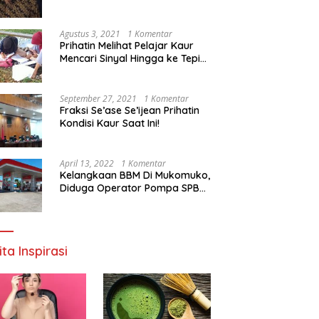
Agustus 3, 2021
1 Komentar
Prihatin Melihat Pelajar Kaur
Mencari Sinyal Hingga ke Tepi
Sungai, Pimpinan DPD RI:
Pemerintah Setempat Mesti
Segera Bertindak
September 27, 2021
1 Komentar
Fraksi Se’ase Se’ijean Prihatin
Kondisi Kaur Saat Ini!
April 13, 2022
1 Komentar
Kelangkaan BBM Di Mukomuko,
Diduga Operator Pompa SPBU
Bandaratu Stok Minyak Sendiri
ita Inspirasi