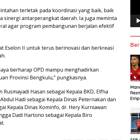
ntahan terletak pada koordinasi yang baik, baik
ta sinergi antarperangkat daerah. Ia juga meminta
ral agar program pembangunan berjalan efektif
Ber
t Eselon II untuk terus berinovasi dan berkreasi
h.
ci. Saya berharap OPD mampu menghadirkan
an Provinsi Bengkulu,” pungkasnya.
Manc
ain Rusmayadi Hasan sebagai Kepala BKD, Elfha
Res
Emp
, Abdul Hadi sebagai Kepala Dinas Peternakan dan
gai Kepala Dinas Kominfo, dr. Hery Kurniawan
ingga Dadi Hartono sebagai Kepala Biro
t.
SSB