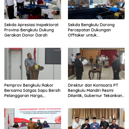
Sekda Apresiasi Inspektorat
Sekda Bengkulu Dorong
Provinsi Bengkulu Dukung
Percepatan Dukungan
Gerakan Donor Darah
Offtaker untuk
Pembangunan TPST Regional
Pemprov Bengkulu Rakor
Direktur dan Komisaris PT
Bersama Satgas Sapu Bersih
Bengkulu Mandiri Resmi
Pelanggaran Harga,
Dilantik, Gubernur Tekankan
Keamanan, dan Mutu
Pentingnya Inovasi
Pangan, Harga TBS Sawit
Masih Jadi Sorotan