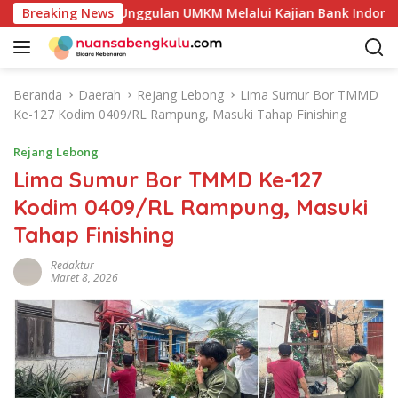
L
Potensi Produk Unggulan UMKM Melalui Kajian Bank Indonesia
Breaking News
a
n
g
s
Beranda
Daerah
Rejang Lebong
Lima Sumur Bor TMMD
u
Ke-127 Kodim 0409/RL Rampung, Masuki Tahap Finishing
n
g
Rejang Lebong
k
Lima Sumur Bor TMMD Ke-127
e
Kodim 0409/RL Rampung, Masuki
k
o
Tahap Finishing
n
t
Redaktur
Maret 8, 2026
e
n