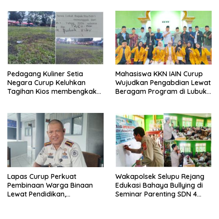
Pedagang Kuliner Setia
Mahasiswa KKN IAIN Curup
Negara Curup Keluhkan
Wujudkan Pengabdian Lewat
Tagihan Kios membengkak
Beragam Program di Lubuk
dan Minimnya Fasilitas
Ubar
Lapas Curup Perkuat
Wakapolsek Selupu Rejang
Pembinaan Warga Binaan
Edukasi Bahaya Bullying di
Lewat Pendidikan,
Seminar Parenting SDN 4
Keterampilan, hingga
Rejang Lebong
Kesenian