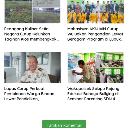
Pedagang Kuliner Setia
Mahasiswa KKN IAIN Curup
Negara Curup Keluhkan
Wujudkan Pengabdian Lewat
Tagihan Kios membengkak
Beragam Program di Lubuk
dan Minimnya Fasilitas
Ubar
Lapas Curup Perkuat
Wakapolsek Selupu Rejang
Pembinaan Warga Binaan
Edukasi Bahaya Bullying di
Lewat Pendidikan,
Seminar Parenting SDN 4
Keterampilan, hingga
Rejang Lebong
Kesenian
Tambah Komentar