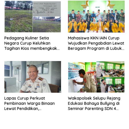
Pedagang Kuliner Setia
Mahasiswa KKN IAIN Curup
Negara Curup Keluhkan
Wujudkan Pengabdian Lewat
Tagihan Kios membengkak
Beragam Program di Lubuk
dan Minimnya Fasilitas
Ubar
Lapas Curup Perkuat
Wakapolsek Selupu Rejang
Pembinaan Warga Binaan
Edukasi Bahaya Bullying di
Lewat Pendidikan,
Seminar Parenting SDN 4
Keterampilan, hingga
Rejang Lebong
Kesenian