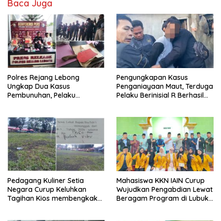
Baca Juga
Polres Rejang Lebong
Pengungkapan Kasus
Ungkap Dua Kasus
Penganiayaan Maut, Terduga
Pembunuhan, Pelaku
Pelaku Berinisial R Berhasil
Terancam 15 Tahun Penjara
Ditangkap
Pedagang Kuliner Setia
Mahasiswa KKN IAIN Curup
Negara Curup Keluhkan
Wujudkan Pengabdian Lewat
Tagihan Kios membengkak
Beragam Program di Lubuk
dan Minimnya Fasilitas
Ubar