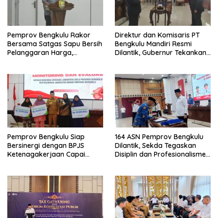
Pemprov Bengkulu Rakor
Direktur dan Komisaris PT
Bersama Satgas Sapu Bersih
Bengkulu Mandiri Resmi
Pelanggaran Harga,
Dilantik, Gubernur Tekankan
Keamanan, dan Mutu
Pentingnya Inovasi
Pangan, Harga TBS Sawit
Masih Jadi Sorotan
Pemprov Bengkulu Siap
164 ASN Pemprov Bengkulu
Bersinergi dengan BPJS
Dilantik, Sekda Tegaskan
Ketenagakerjaan Capai
Disiplin dan Profesionalisme
Target Universal Coverage
Aparatur
Jamsostek