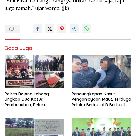
“Buk Elisa memang orangnya bukan cantik saja, tapi
juga ramah,” ujar warga. (Jk)
Baca Juga
Polres Rejang Lebong
Pengungkapan Kasus
Ungkap Dua Kasus
Penganiayaan Maut, Terduga
Pembunuhan, Pelaku
Pelaku Berinisial R Berhasil
Terancam 15 Tahun Penjara
Ditangkap