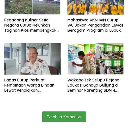
Pedagang Kuliner Setia
Mahasiswa KKN IAIN Curup
Negara Curup Keluhkan
Wujudkan Pengabdian Lewat
Tagihan Kios membengkak
Beragam Program di Lubuk
dan Minimnya Fasilitas
Ubar
Lapas Curup Perkuat
Wakapolsek Selupu Rejang
Pembinaan Warga Binaan
Edukasi Bahaya Bullying di
Lewat Pendidikan,
Seminar Parenting SDN 4
Keterampilan, hingga
Rejang Lebong
Kesenian
Tambah Komentar