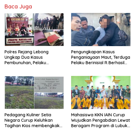
Baca Juga
Polres Rejang Lebong
Pengungkapan Kasus
Ungkap Dua Kasus
Penganiayaan Maut, Terduga
Pembunuhan, Pelaku
Pelaku Berinisial R Berhasil
Terancam 15 Tahun Penjara
Ditangkap
Pedagang Kuliner Setia
Mahasiswa KKN IAIN Curup
Negara Curup Keluhkan
Wujudkan Pengabdian Lewat
Tagihan Kios membengkak
Beragam Program di Lubuk
dan Minimnya Fasilitas
Ubar