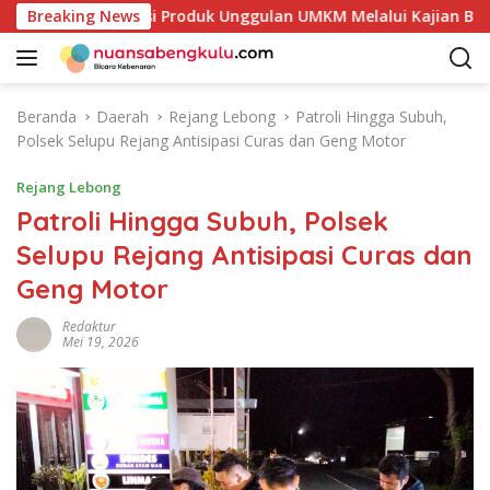
L
Petakan Potensi Produk Unggulan UMKM Melalui Kajian Bank In
Breaking News
a
n
g
s
Beranda
Daerah
Rejang Lebong
Patroli Hingga Subuh,
u
Polsek Selupu Rejang Antisipasi Curas dan Geng Motor
n
g
Rejang Lebong
k
Patroli Hingga Subuh, Polsek
e
Selupu Rejang Antisipasi Curas dan
k
o
Geng Motor
n
t
Redaktur
Mei 19, 2026
e
n