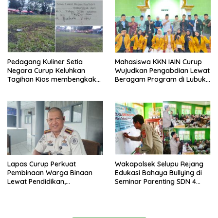
Pedagang Kuliner Setia
Mahasiswa KKN IAIN Curup
Negara Curup Keluhkan
Wujudkan Pengabdian Lewat
Tagihan Kios membengkak
Beragam Program di Lubuk
dan Minimnya Fasilitas
Ubar
Lapas Curup Perkuat
Wakapolsek Selupu Rejang
Pembinaan Warga Binaan
Edukasi Bahaya Bullying di
Lewat Pendidikan,
Seminar Parenting SDN 4
Keterampilan, hingga
Rejang Lebong
Kesenian