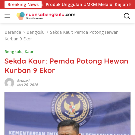
L
etakan Potensi Produk Unggulan UMKM Melalui Kajian Bank In
Breaking News
a
n
g
s
Beranda
Bengkulu
Sekda Kaur: Pemda Potong Hewan
u
Kurban 9 Ekor
n
g
Bengkulu
,
Kaur
k
Sekda Kaur: Pemda Potong Hewan
e
Kurban 9 Ekor
k
o
Redaksi
n
Mei 26, 2026
t
e
n