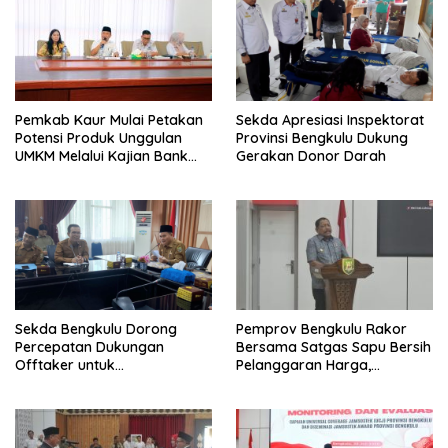
Pemkab Kaur Mulai Petakan
Sekda Apresiasi Inspektorat
Potensi Produk Unggulan
Provinsi Bengkulu Dukung
UMKM Melalui Kajian Bank
Gerakan Donor Darah
Indonesia
Sekda Bengkulu Dorong
Pemprov Bengkulu Rakor
Percepatan Dukungan
Bersama Satgas Sapu Bersih
Offtaker untuk
Pelanggaran Harga,
Pembangunan TPST Regional
Keamanan, dan Mutu
Pangan, Harga TBS Sawit
Masih Jadi Sorotan