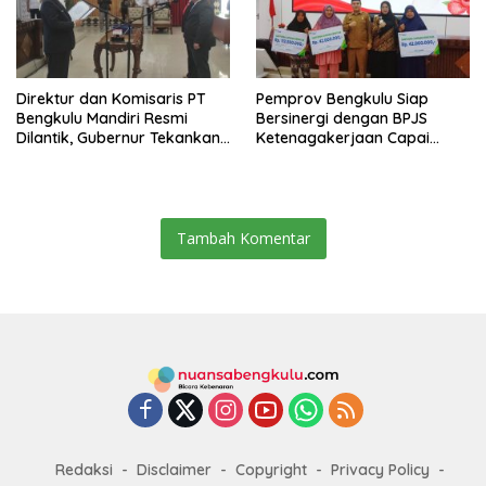
Direktur dan Komisaris PT
Pemprov Bengkulu Siap
Bengkulu Mandiri Resmi
Bersinergi dengan BPJS
Dilantik, Gubernur Tekankan
Ketenagakerjaan Capai
Pentingnya Inovasi
Target Universal Coverage
Jamsostek
Tambah Komentar
Redaksi
Disclaimer
Copyright
Privacy Policy