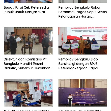
Bupati Rifai Cek Ketersedia
Pemprov Bengkulu Rakor
Pupuk untuk Masyarakat
Bersama Satgas Sapu Bersih
Pelanggaran Harga,
Keamanan, dan Mutu
Pangan, Harga TBS Sawit
Masih Jadi Sorotan
Direktur dan Komisaris PT
Pemprov Bengkulu Siap
Bengkulu Mandiri Resmi
Bersinergi dengan BPJS
Dilantik, Gubernur Tekankan
Ketenagakerjaan Capai
Pentingnya Inovasi
Target Universal Coverage
Jamsostek