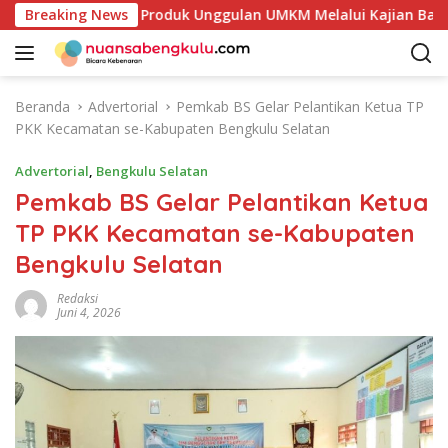
L
etakan Potensi Produk Unggulan UMKM Melalui Kajian Bank Ind
Breaking News
a
n
g
s
Beranda
Advertorial
Pemkab BS Gelar Pelantikan Ketua TP
u
PKK Kecamatan se-Kabupaten Bengkulu Selatan
n
g
Advertorial
,
Bengkulu Selatan
k
Pemkab BS Gelar Pelantikan Ketua
e
TP PKK Kecamatan se-Kabupaten
k
o
Bengkulu Selatan
n
t
Redaksi
Juni 4, 2026
e
n