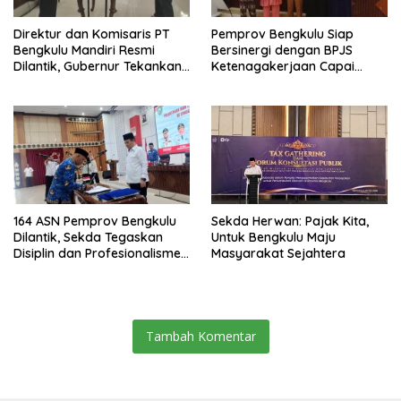
Direktur dan Komisaris PT
Pemprov Bengkulu Siap
Bengkulu Mandiri Resmi
Bersinergi dengan BPJS
Dilantik, Gubernur Tekankan
Ketenagakerjaan Capai
Pentingnya Inovasi
Target Universal Coverage
Jamsostek
164 ASN Pemprov Bengkulu
Sekda Herwan: Pajak Kita,
Dilantik, Sekda Tegaskan
Untuk Bengkulu Maju
Disiplin dan Profesionalisme
Masyarakat Sejahtera
Aparatur
Tambah Komentar