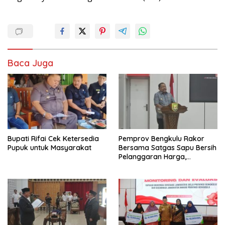
Baca Juga
Bupati Rifai Cek Ketersedia
Pemprov Bengkulu Rakor
Pupuk untuk Masyarakat
Bersama Satgas Sapu Bersih
Pelanggaran Harga,
Keamanan, dan Mutu
Pangan, Harga TBS Sawit
Masih Jadi Sorotan