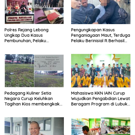
Polres Rejang Lebong
Pengungkapan Kasus
Ungkap Dua Kasus
Penganiayaan Maut, Terduga
Pembunuhan, Pelaku
Pelaku Berinisial R Berhasil
Terancam 15 Tahun Penjara
Ditangkap
Pedagang Kuliner Setia
Mahasiswa KKN IAIN Curup
Negara Curup Keluhkan
Wujudkan Pengabdian Lewat
Tagihan Kios membengkak
Beragam Program di Lubuk
dan Minimnya Fasilitas
Ubar