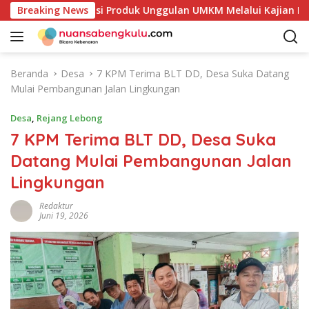
L
Petakan Potensi Produk Unggulan UMKM Melalui Kajian Bank I
Breaking News
a
n
g
s
Beranda
Desa
7 KPM Terima BLT DD, Desa Suka Datang
u
Mulai Pembangunan Jalan Lingkungan
n
g
Desa
,
Rejang Lebong
k
7 KPM Terima BLT DD, Desa Suka
e
Datang Mulai Pembangunan Jalan
k
o
Lingkungan
n
t
Redaktur
Juni 19, 2026
e
n