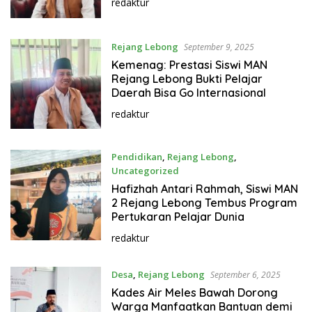
redaktur
Rejang Lebong
September 9, 2025
Kemenag: Prestasi Siswi MAN
Rejang Lebong Bukti Pelajar
Daerah Bisa Go Internasional
redaktur
Pendidikan
,
Rejang Lebong
,
Uncategorized
September 8, 2025
Hafizhah Antari Rahmah, Siswi MAN
2 Rejang Lebong Tembus Program
Pertukaran Pelajar Dunia
redaktur
Desa
,
Rejang Lebong
September 6, 2025
Kades Air Meles Bawah Dorong
Warga Manfaatkan Bantuan demi