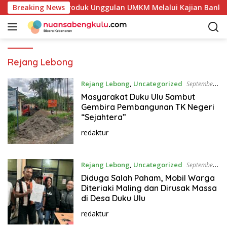
L
takan Potensi Produk Unggulan UMKM Melalui Kajian Bank Ind
Breaking News
a
n
g
s
u
Rejang Lebong
n
g
Rejang Lebong
,
Uncategorized
September
k
15, 2025
Masyarakat Duku Ulu Sambut
e
Gembira Pembangunan TK Negeri
k
“Sejahtera”
o
redaktur
n
t
e
Rejang Lebong
,
Uncategorized
September
n
15, 2025
Diduga Salah Paham, Mobil Warga
Diteriaki Maling dan Dirusak Massa
di Desa Duku Ulu
redaktur