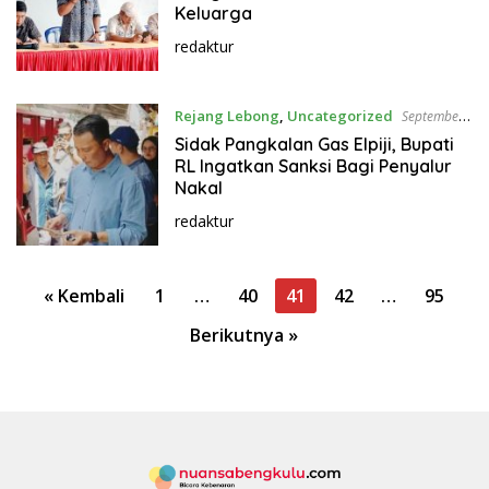
Keluarga
redaktur
Rejang Lebong
,
Uncategorized
September
5, 2025
Sidak Pangkalan Gas Elpiji, Bupati
RL Ingatkan Sanksi Bagi Penyalur
Nakal
redaktur
P
« Kembali
1
…
40
41
42
…
95
a
Berikutnya »
g
i
n
a
s