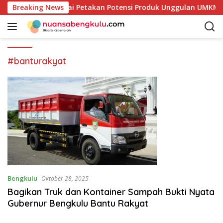
L
Pemkab Kaur Mulai Petakan Potensi Produk Unggulan UMKM Mel
Breaking News
a
n
g
s
u
#banturakyat
n
g
k
e
k
o
n
t
e
n
Bengkulu
Oktober 28, 2025
Bagikan Truk dan Kontainer Sampah Bukti Nyata
Gubernur Bengkulu Bantu Rakyat