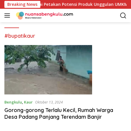
L
Pemkab Kaur Mulai Petakan Potensi Produk Unggulan UMKM Mel
Breaking News
a
n
g
s
u
#bupatikaur
n
g
k
e
k
o
n
t
e
n
Bengkulu
,
Kaur
Oktober 13, 2024
Gorong-gorong Terlalu Kecil, Rumah Warga
Desa Padang Panjang Terendam Banjir